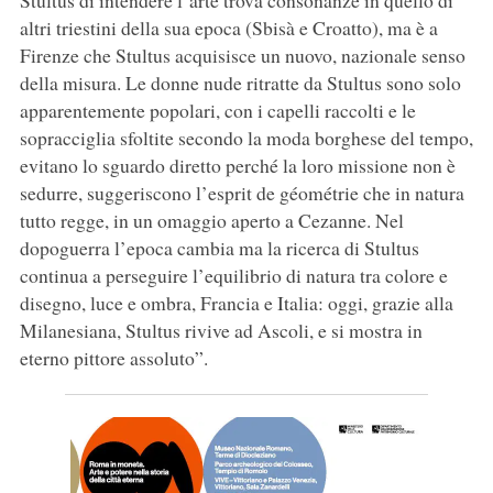
Stultus di intendere l’arte trova consonanze in quello di
altri triestini della sua epoca (Sbisà e Croatto), ma è a
Firenze che Stultus acquisisce un nuovo, nazionale senso
della misura. Le donne nude ritratte da Stultus sono solo
apparentemente popolari, con i capelli raccolti e le
sopracciglia sfoltite secondo la moda borghese del tempo,
evitano lo sguardo diretto perché la loro missione non è
sedurre, suggeriscono l’esprit de géométrie che in natura
tutto regge, in un omaggio aperto a Cezanne. Nel
dopoguerra l’epoca cambia ma la ricerca di Stultus
continua a perseguire l’equilibrio di natura tra colore e
disegno, luce e ombra, Francia e Italia: oggi, grazie alla
Milanesiana, Stultus rivive ad Ascoli, e si mostra in
eterno pittore assoluto”.