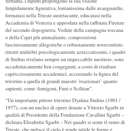
Settanta, i dipinti propongono la sua visione
limpidamente figurativa, lontanissima dalle avanguardie,
formatasi nella Trieste austriacante, educatasi nella
Accademia di Venezia e approdata nella raffinata Firenze
del secondo dopoguerra. Vedute della campagna toscana
o della Capri più ammaliante, composizioni
fascinosamente allegoriche o robustamente novecentiste,
ritratti muliebri psicologicamente azzeccatissimi, i quadri
di Stultus rivelano sempre un impeccabile mestiere, sono
accademicamente ben congegnati, a costo di risultare
capricciosamente accademici, accostando la figura del
triestino a quella di grandi maestri ’reazionari’ quanto
sapienti, come Annigoni, Funi o Sciltian”.
“Un importante pittore triestino Dyalma Stultus (1901 /
1977), con un nucleo di opere donate a Vittorio Sgarbi in
qualità di Presidente della Fondazione Cavallini Sgarbi –
dichiara Elisabetta Sgarbi – Nei quadri si sente il vento di
Trieste, che pulisce il cielo è rende nitide le forme e