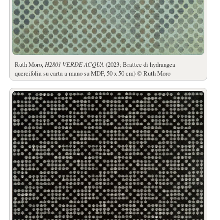
Ruth Moro,
H2801 VERDE ACQUA
(2023; Brattee di hydrangea
quercifolia su carta a mano su MDF, 50 x 50 cm) © Ruth Moro