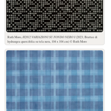
Ruth Moro,
H2812 VARIAZIONI SU FONDO NERO I
(2023; Brattee di
hydrangea quercifolia su tela nera, 104 x 104 cm) © Ruth Moro