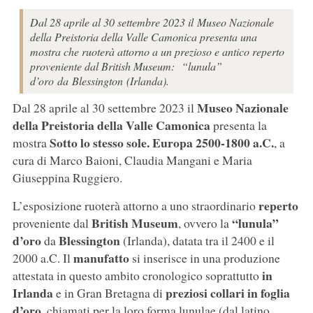
Dal 28 aprile al 30 settembre 2023 il Museo Nazionale
della Preistoria della Valle Camonica presenta una
mostra che ruoterà attorno a un prezioso e antico reperto
proveniente dal British Museum: “lunula”
d’oro da Blessington (Irlanda).
Museo Nazionale
Dal 28 aprile al 30 settembre 2023 il
della Preistoria della Valle Camonica
presenta la
Sotto lo stesso sole. Europa 2500-1800 a.C.
mostra
, a
cura di Marco Baioni, Claudia Mangani e Maria
Giuseppina Ruggiero.
reperto
L’esposizione ruoterà attorno a uno straordinario
British Museum
“lunula”
proveniente dal
, ovvero la
d’oro
Blessington
da
(Irlanda), datata tra il 2400 e il
manufatto
2000 a.C. Il
si inserisce in una produzione
in
attestata in questo ambito cronologico soprattutto
Irlanda
preziosi collari in foglia
e in Gran Bretagna di
d’oro
, chiamati per la loro forma lunulae (dal latino