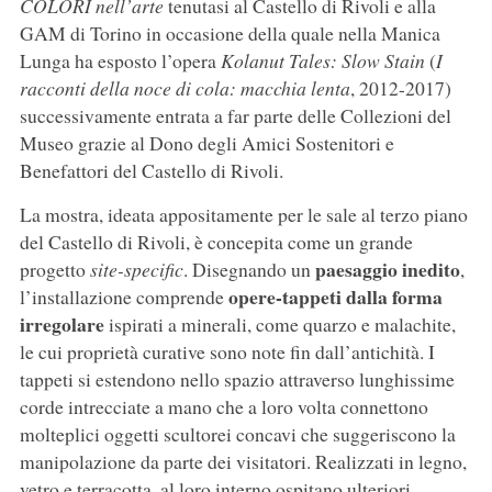
COLORI nell’arte
tenutasi al Castello di Rivoli e alla
GAM di Torino in occasione della quale nella Manica
Lunga ha esposto l’opera
Kolanut Tales: Slow Stain
(
I
racconti della noce di cola: macchia lenta
, 2012-2017)
successivamente entrata a far parte delle Collezioni del
Museo grazie al Dono degli Amici Sostenitori e
Benefattori del Castello di Rivoli.
La mostra, ideata appositamente per le sale al terzo piano
del Castello di Rivoli, è concepita come un grande
paesaggio inedito
progetto
site-specific
. Disegnando un
,
opere-tappeti dalla forma
l’installazione comprende
irregolare
ispirati a minerali, come quarzo e malachite,
le cui proprietà curative sono note fin dall’antichità. I
tappeti si estendono nello spazio attraverso lunghissime
corde intrecciate a mano che a loro volta connettono
molteplici oggetti scultorei concavi che suggeriscono la
manipolazione da parte dei visitatori. Realizzati in legno,
vetro e terracotta, al loro interno ospitano ulteriori