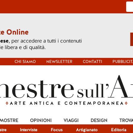
CHI SIAMO
NEWSLETTER
CONTATTI
PUBBLICIT
 MOSTRE
OPINIONI
VIAGGI
DESIGN
TROV
tre
Interviste
Focus
Artigianato
Editoria