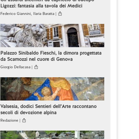
Ligozzi: fantasia alla tavola dei Medici
Federico Giannini, Ilaria Baratta |
Palazzo Sinibaldo Fieschi, la dimora progettata
da Scamozzi nel cuore di Genova
Giorgio Dellacasa |
Valsesia, dodici Sentieri dell’Arte raccontano
secoli di devozione alpina
Redazione |