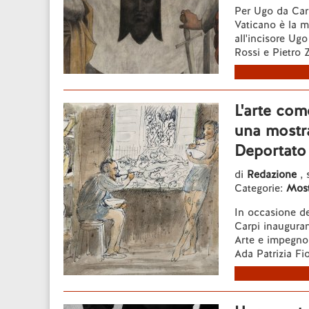
Per Ugo da Carp
Vaticano è la m
all'incisore Ug
Rossi e Pietro Z
L'arte co
una mostra
Deportato
di
Redazione
, 
Categorie:
Most
In occasione de
Carpi inauguran
Arte e impegno 
Ada Patrizia Fio