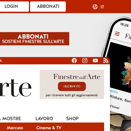
LOGIN
ABBONATI
IT
À
A MOSTRE
LAVORO
SHOP
Mercato
Cinema & TV