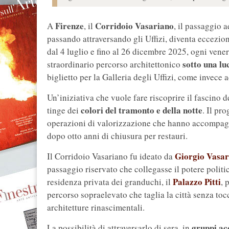
Firenze
Corridoio Vasariano
A
, il
, il passaggio 
passando attraversando gli Uffizi, diventa eccezi
dal 4 luglio e fino al 26 dicembre 2025, ogni venerd
sotto una l
straordinario percorso architettonico
biglietto per la Galleria degli Uffizi, come invece a
Un’iniziativa che vuole fare riscoprire il fascino d
colori del tramonto e della notte
tinge dei
. Il pr
operazioni di valorizzazione che hanno accompagna
dopo otto anni di chiusura per restauri.
Giorgio Vasar
Il Corridoio Vasariano fu ideato da
passaggio riservato che collegasse il potere polit
Palazzo Pitti
residenza privata dei granduchi, il
, 
percorso sopraelevato che taglia la città senza tocc
architetture rinascimentali.
gruppi a
La possibilità di attraversarlo di sera, in