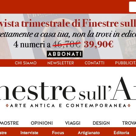
CHI SIAMO
NEWSLETTER
CONTATTI
PUBBLICIT
 MOSTRE
OPINIONI
VIAGGI
DESIGN
TROV
tre
Interviste
Focus
Artigianato
Editoria