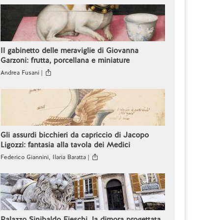
Il gabinetto delle meraviglie di Giovanna
Garzoni: frutta, porcellana e miniature
Andrea Fusani |
Gli assurdi bicchieri da capriccio di Jacopo
Ligozzi: fantasia alla tavola dei Medici
Federico Giannini, Ilaria Baratta |
Palazzo Sinibaldo Fieschi, la dimora progettata