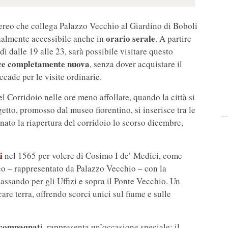
aereo che collega Palazzo Vecchio al Giardino di Boboli
orario serale
onalmente accessibile anche in
. A partire
ì dalle 19 alle 23, sarà possibile visitare questo
uce completamente nuova
, senza dover acquistare il
ccade per le visite ordinarie.
el Corridoio nelle ore meno affollate, quando la città si
ogetto, promosso dal museo fiorentino, si inserisce tra le
to la riapertura del corridoio lo scorso dicembre,
i
nel 1565 per volere di Cosimo I de’ Medici, come
ico – rappresentato da Palazzo Vecchio – con la
passando per gli Uffizi e sopra il Ponte Vecchio. Un
are terra, offrendo scorci unici sul fiume e sulle
ccompagnat
i, rappresenta un’occasione speciale; il