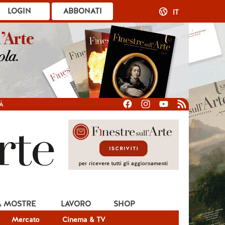
LOGIN
ABBONATI
IT
À
A MOSTRE
LAVORO
SHOP
Mercato
Cinema & TV