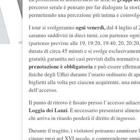
percorso serale è pensato per far dialogare la stor
permettendo una percezione più intima e coinvolg
ogni venerdì,
I tour si svolgeranno
dal 4 luglio al
saranno suddivisi in dieci turni, con partenze ogni 
(partenze previste alle 19, 19:20, 19:40, 20, 20:20
durata di circa 45 minuti e si svolge esclusivamen
gratuità garantita nei casi previsti dalla normativa
prenotazione è obbligatoria
e può essere effettuat
fisiche degli Uffizi durante l’orario ordinario di a
biglietti alla volta per ciascun acquirente, una mi
dell’accesso.
Il punto di ritrovo è fissato presso l’accesso adiace
Loggia dei Lanzi
. È necessario presentarsi almeno
chi arriva in ritardo perderà il diritto di ingresso.
Durante il tragitto, i visitatori potranno ammirare l
cinque mesi nel XVI secolo, e comprenderne appien