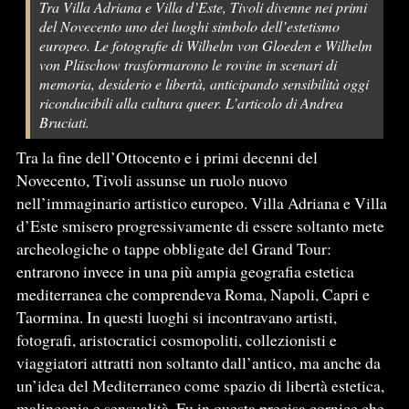
Tra Villa Adriana e Villa d’Este, Tivoli divenne nei primi
del Novecento uno dei luoghi simbolo dell’estetismo
europeo. Le fotografie di Wilhelm von Gloeden e Wilhelm
von Plüschow trasformarono le rovine in scenari di
memoria, desiderio e libertà, anticipando sensibilità oggi
riconducibili alla cultura queer. L’articolo di Andrea
Bruciati.
Tra la fine dell’Ottocento e i primi decenni del
Novecento, Tivoli assunse un ruolo nuovo
nell’immaginario artistico europeo. Villa Adriana e Villa
d’Este smisero progressivamente di essere soltanto mete
archeologiche o tappe obbligate del Grand Tour:
entrarono invece in una più ampia geografia estetica
mediterranea che comprendeva Roma, Napoli, Capri e
Taormina. In questi luoghi si incontravano artisti,
fotografi, aristocratici cosmopoliti, collezionisti e
viaggiatori attratti non soltanto dall’antico, ma anche da
un’idea del Mediterraneo come spazio di libertà estetica,
malinconia e sensualità. Fu in questa precisa cornice che