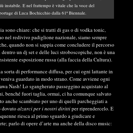
ù instabile. E nel frattempo è vitale che la voce del
eportage di Luca Bochicchio dalla 61ª Biennale.
a sono chiare: che si tratti di gas o di vodka tonic,
rno nel redivivo padiglione nazionale, siamo sempre
tto che, quando non si sappia come concludere il percorso
ti dentro un dj set e delle luci stroboscopiche, non è una
sistente esposizione russa (alla faccia della Cultura).
 sorta di performance diffusa, per cui ogni lattante in
w, veniva guardato in modo strano. Come avviene ogni
awa Nash! Lo sgangherato passeggino acquistato al
ni, benché fuori taglia, ormai, ci ha comunque salvato
to anche scambiato per uno di quelli parcheggiati a
o dovuto
alzarci per i nostri diritti
per riprendercelo. E
nquenne riesca al primo sguardo a giudicare e
orte; parlo di opere d’arte ma anche della disco music: