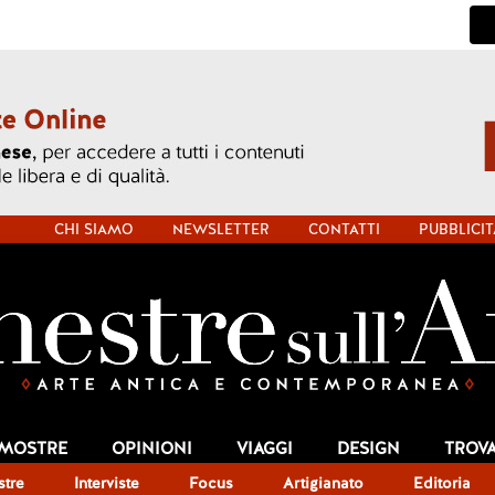
CHI SIAMO
NEWSLETTER
CONTATTI
PUBBLICIT
 MOSTRE
OPINIONI
VIAGGI
DESIGN
TROV
tre
Interviste
Focus
Artigianato
Editoria