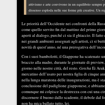
attivismo e arte convivono in un equilibrio sempre pi
dissenso esploda nelle sue forme più creative. Un r
Le priorità dell’Occidente nei confronti della Russi
come quello servito fin dal mattino del primo gio
aperti al dialogo, purché ci sia il ghiaccio. Il fa
nei grandi ambienti assegnati agli artisti, ci si but
novità di quest’anno, né una prerogativa dell’incon
Con i suoi bambolotti, il Giappone ha scatenato una
braccio alla madre, durante le giornate di previe
giorno nelle nostre città, del resto.
Gotcha
Ei Arak
mercatino dell’usato per nostra figlia di cinque an
nella lunga maratona delle inaugurazioni, ma è sta
conclusione del padiglione giapponese, e abbiam
comunque mi colpisce la destrezza con cui una ci
discernere il buono dallo scadente, il debole dal f
non ha mica ballato tutto, lei.