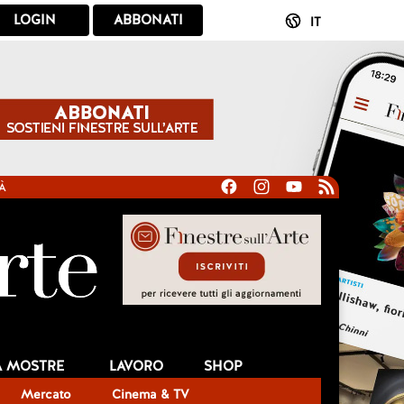
LOGIN
ABBONATI
IT
À
A MOSTRE
LAVORO
SHOP
Mercato
Cinema & TV