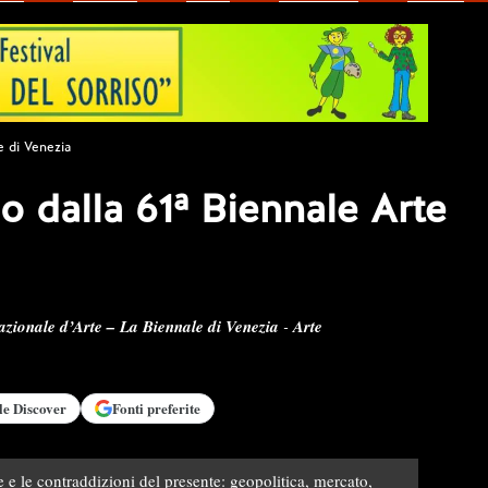
te di Venezia
co dalla 61ª Biennale Arte
azionale d’Arte – La Biennale di Venezia
-
Arte
le
Discover
Fonti preferite
e e le contraddizioni del presente: geopolitica, mercato,