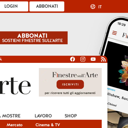
LOGIN
ABBONATI
IT
À
A MOSTRE
LAVORO
SHOP
Mercato
Cinema & TV