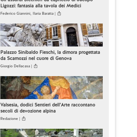
Ligozzi: fantasia alla tavola dei Medici
Federico Giannini, Ilaria Baratta |
Palazzo Sinibaldo Fieschi, la dimora progettata
da Scamozzi nel cuore di Genova
Giorgio Dellacasa |
Valsesia, dodici Sentieri dell’Arte raccontano
secoli di devozione alpina
Redazione |