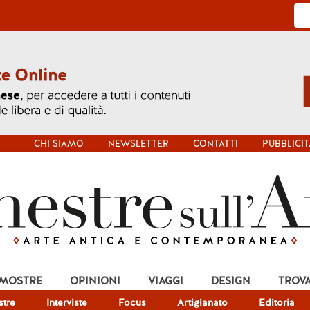
CHI SIAMO
NEWSLETTER
CONTATTI
PUBBLICIT
 MOSTRE
OPINIONI
VIAGGI
DESIGN
TROV
tre
Interviste
Focus
Artigianato
Editoria