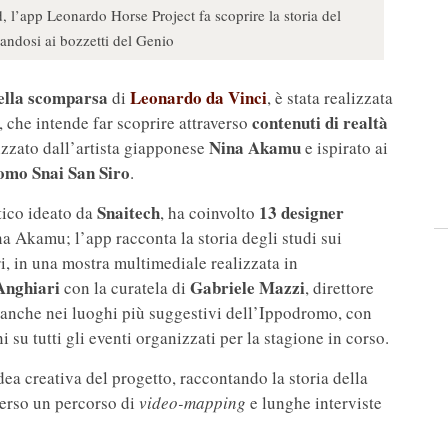
 l’app Leonardo Horse Project fa scoprire la storia del
andosi ai bozzetti del Genio
ella scomparsa
Leonardo da Vinci
di
, è stata realizzata
contenuti di realtà
 che intende far scoprire attraverso
Nina Akamu
izzato dall’artista giapponese
e ispirato ai
omo Snai San Siro
.
Snaitech
13 designer
stico ideato da
, ha coinvolto
a Akamu; l’app racconta la storia degli studi sui
ori, in una mostra multimediale realizzata in
 Anghiari
Gabriele Mazzi
con la curatela di
, direttore
 anche nei luoghi più suggestivi dell’Ippodromo, con
 su tutti gli eventi organizzati per la stagione in corso.
dea creativa del progetto, raccontando la storia della
verso un percorso di
video-mapping
e lunghe interviste