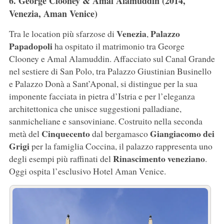
6. George Clooney & Amal Alamuddin (2014,
Venezia, Aman Venice)
Venezia
Palazzo
Tra le location più sfarzose di
,
Papadopoli
ha ospitato il matrimonio tra George
Clooney e Amal Alamuddin. Affacciato sul Canal Grande
nel sestiere di San Polo, tra Palazzo Giustinian Businello
e Palazzo Donà a Sant’Aponal, si distingue per la sua
imponente facciata in pietra d’Istria e per l’eleganza
architettonica che unisce suggestioni palladiane,
sanmicheliane e sansoviniane. Costruito nella seconda
Cinquecento
Giangiacomo dei
metà del
dal bergamasco
Grigi
per la famiglia Coccina, il palazzo rappresenta uno
Rinascimento veneziano
degli esempi più raffinati del
.
Oggi ospita l’esclusivo Hotel Aman Venice.