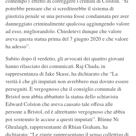
contempo l’effetto di correggere i crimini di Colston. “Si
potrebbe pensare che si screditerebbe il sistema di
giustizia penale se una persona fosse condannata per aver
danneggiato criminalmente qualcosa aggiungendo valore
ad esso, migliorandolo. Chiedetevi dunque che valore
aveva questa statua prima del 7 giugno 2020 e che valore
ha adesso”.
Subito dopo il verdetto, gli avvocati dei quattro giovani
hanno rilasciato dei comunicati. Raj Chada, in
rappresentanza di Jake Skuse, ha dichiarato che “La
verità è che gli imputati non avrebbero mai dovuto essere
perseguiti. È vergognoso che il consiglio comunale di
Bristol non abbia abbattuto la statua dello schiavista
Edward Colston che aveva causato tale offesa alle
persone a Bristol, ed è altrettanto vergognoso che abbia
poi sostenuto le accuse a questi imputati”. Blinne Ni
Ghralaigh, rappresentante di Rhian Graham, ha
dichiarato: “Le giurie rappresentano il senso collettivo di