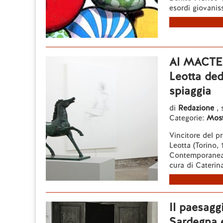
esordì giovanis
Al MACTE 
Leotta ded
spiaggia
di
Redazione
,
Categorie:
Most
Vincitore del 
Leotta (Torino,
Contemporanea d
cura di Caterina
Il paesagg
Sardegna e