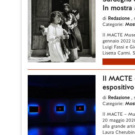
In mostra 
di
Redazione
, 
Categorie:
Most
Il MACTE Museo
gennaio 2022 la
Luigi Fassi e G
Lisetta Carmi. S
Il MACTE d
espositivo
di
Redazione
,
Categorie:
Most
Il MACTE – Mus
20 maggio 2020
alla grande art
Laura Cherubini 