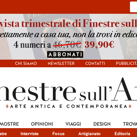
CHI SIAMO
NEWSLETTER
CONTATTI
PUBBLICIT
 MOSTRE
OPINIONI
VIAGGI
DESIGN
TROV
tre
Interviste
Focus
Artigianato
Editoria