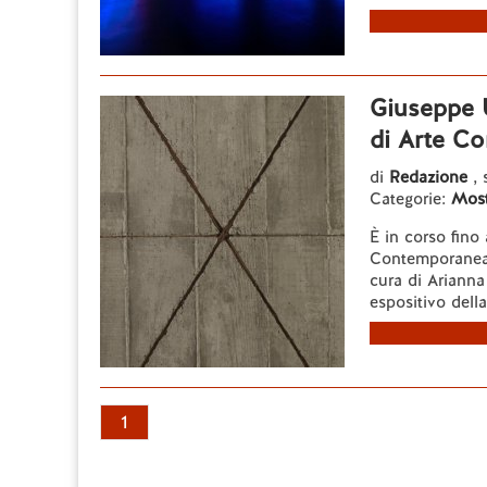
Giuseppe 
di Arte C
di
Redazione
, 
Categorie:
Most
È in corso fin
Contemporanea 
cura di Arianna
espositivo dell
1