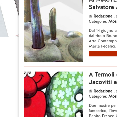
Salvatore 
di
Redazione
, 
Categorie:
Most
Dal 14 giugno a
dal titolo Brun
Arte Contempora
Marta Federici, 
A Termoli
Jacovitti 
di
Redazione
, 
Categorie:
Most
Due mostre per 
fantastico, l’in
Benito Franco G