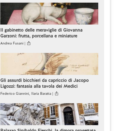
Il gabinetto delle meraviglie di Giovanna
Garzoni: frutta, porcellana e miniature
Andrea Fusani |
Gli assurdi bicchieri da capriccio di Jacopo
Ligozzi: fantasia alla tavola dei Medici
Federico Giannini, Ilaria Baratta |
Palazzo Sinibaldo Fieschi, la dimora progettata