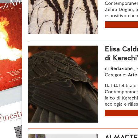
Contemporanea 
Zehra Doğan, art
espositivo che ri
Elisa Cald
di Karachi
di
Redazione
, 
Categorie:
Arte
Dal 14 febbrai
Contemporanea d
falco di Karach
ecologia e rifle
Al MACTE d