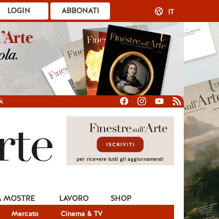
LOGIN
ABBONATI
IT
À
A MOSTRE
LAVORO
SHOP
Mercato
Cinema & TV