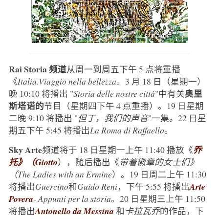
Rai Storia 频道
从周一到周五下午 5 点将重播
《
Italia
.
Viaggio nella bellezza
。3 月 18 日（星期一）
奥里
晚 10:10 将播出 "
Storia delle nostre città
"中有关
斯塔诺的
节目（星期四下午 4 点重播）。19 日星期
二晚 9:10 将播出 "
但丁，我们的声音
"一集
。
22 日星
期五下午 5:45 将播出
La Roma di Raffaello
。
Sky Arte
频道将于 18 日星期一上午 11:40 播放《
乔
托》（Giotto
），随后播出《
带着徽章的女士们》
（The Ladies with an Ermine
）。19 日周二上午 11:30
将播出
Guercino
和
Guido Reni
，下午 5:55 将播出
Arte
Povera
- Appunti per la storia
。20 日星期三上午 11:50
将播出
Antonello da Messina
和
卡拉瓦乔
的作品，下