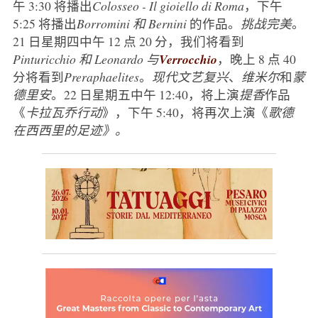
午 3:30 将播出
Colosseo - Il gioiello di Roma
，下午
5:25 将播出
Borromini 和 Bernini
的作品。
挑战完美
。
21 日星期四中午 12 点 20 分，我们将看到
Pinturicchio
和 Leonardo 与
Verrocchio
，晚上 8 点 40
分将看到
Preraphaelites
。
现代文艺复兴
、
维米尔
和
蒙
德里安
。22 日星期五中午 12:40，将上演
提香
作品
《
卡拉瓦乔行动
》，下午 5:40，将再次上演《
歌德
在西西里的足迹》。