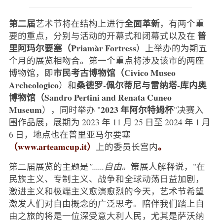
第二届
全面革新
艺术节将在结构上进行
，有两个重
普
要的重点，分别与活动的开幕式和闭幕式以及在
里阿玛尔要塞（Priamàr Fortress
）上举办的为期五
个月的展览相吻合。第一个重点将涉及该市的两座
市民考古博物馆（Civico Museo
博物馆，即
Archeologico
桑德罗-佩尔蒂尼与雷纳塔-库内奥
）和
博物馆（Sandro Pertini and Renata Cuneo
Museum
2023 年阿尔特姆杯
），同时举办 "
"决赛入
围作品展，展期为 2023 年 11 月 25 日至 2024 年 1 月
6 日，地点也在普里亚马尔要塞
（www.arteamcup.it）
。
上的委员长宫内
第二届展览的主题是
"......自由。
策展人解释说，"在
民族主义
、
专制主义、战争和全球动荡日益加剧，
激进主义和极端主义愈演愈烈的今天，艺术节希望
激发人们对自由概念的广泛思考。陪伴我们踏上自
由之旅的将是一位深受意大利人民，尤其是萨沃纳