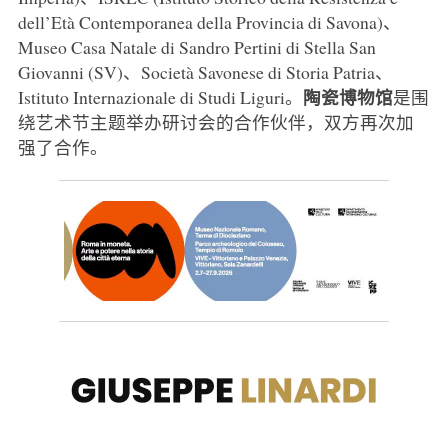
dell’Età Contemporanea della Provincia di Savona)、
Museo Casa Natale di Sandro Pertini di Stella San
Giovanni (SV)、Società Savonese di Storia Patria、
陶瓷博物馆
Istituto Internazionale di Studi Liguri。
是围
绕艺术节主题举办研讨会的合作伙伴，双方再次加
强了合作。