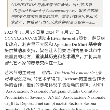
CONNEXXION 将再次来到萨沃纳。当代艺术节
（Diffused Festival of Contemporary Art）将关注这座
利古里亚城市最重要的地方，重新诠释其历史和艺
术遗产，并将其与当代艺术家的愿景交织在一起。
2023 年 11 月 25 日至 2024 年 4 月 27 日，
Livia Savorelli
CONNEXXION
.该活动由
策划，萨沃纳
Agostino De Mari 基金会
市政府、利古里亚大区和
提供赞助和支持，旨在让人们关注利古里亚城市中
重读其历史和艺术遗产
最重要的地方，
，并将其与
当代
艺术家的愿景交织在一起。
艺术节的主题是
......自由。Tra identità e memoria (身
Arteam
份与记忆之间
) 的艺术节得到了
的重要合作伙
伴的合作，他们的参与体现了该活动的精神：ANPI
(Associazione Nazionale Partigiani d’Italia Comitato
Provinciale di Savona)、ANED (Associazione Nazionale
degli Ex Deportati nei campi nazisti Sezione Savona-
Imperia)、ISREC (Istituto Storico della Resistenza e