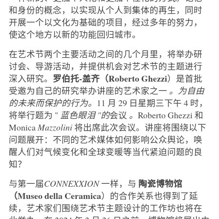
和身份的概念，以实现从个人到集体的再生，同时
开展一个以文化为基础的项目，经过多年的努力，
使这个地方以新的功能回归城市。
在艺术节两个主要活动之间的几个月里，将举办研
讨会、导游活动，并提供机会对艺术节的主题进行
罗伯托-盖齐（Roberto Ghezzi
深入研究。
）是首批
受邀为自己的研究举办讲座的艺术家之一
。为自由
的未来而保护的行为。
11 月 29 日星期三下午 4 时，
将举行题为 "
蓝色眼泪 "的
会议
。
Roberto Ghezzi 和
Monica
Mazzolini
将出席此次会议。讲座将围绕以下
问题展开：不同的艺术媒体如何影响公众舆论，唤
醒人们对气候变化和全球变暖等当代紧迫问题的良
知？
陶瓷博物馆
与第一届
CONNEXXION
一样，与
（Museo della Ceramica
）的合作关系也得到了延
续，艺术家们围绕艺术节主题设计的工作坊也将在