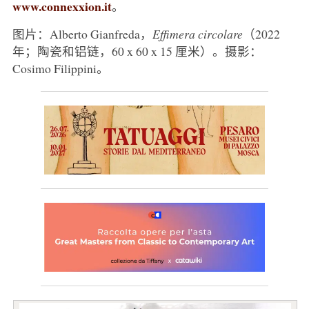
www.connexxion.it
。
图片：Alberto Gianfreda，
Effimera circolare
（2022
年；陶瓷和铝链，60 x 60 x 15 厘米）。摄影：
Cosimo Filippini。