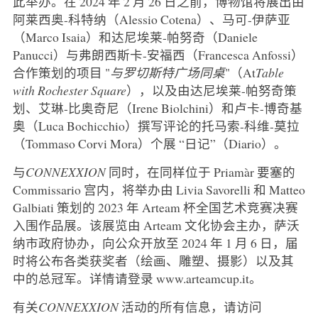
此举办。在 2024 年 2 月 26 日之前，博物馆将展出由
阿莱西奥-科特纳（Alessio Cotena）、马可-伊萨亚
（Marco Isaia）和达尼埃莱-帕努奇（Daniele
Panucci）与弗朗西斯卡-安福西（Francesca Anfossi）
合作策划的项目 "
与罗切斯特广场同桌
"（At
Table
with Rochester Square
），以及由达尼埃莱-帕努奇策
划、艾琳-比奥奇尼（Irene Biolchini）和卢卡-博奇基
奥（Luca Bochicchio）撰写评论的托马索-科维-莫拉
（Tommaso Corvi Mora）个展 “日记”（Diario）。
与
CONNEXXION
同时，在同样位于 Priamàr 要塞的
Commissario 宫内，将举办由 Livia Savorelli 和 Matteo
Galbiati 策划的 2023 年 Arteam 杯全国艺术竞赛决赛
入围作品展。该展览由 Arteam 文化协会主办，萨沃
纳市政府协办，向公众开放至 2024 年 1 月 6 日，届
时将公布各类获奖者（绘画、雕塑、摄影）以及其
中的总冠军。详情请登录 www.arteamcup.it。
有关
CONNEXXION
活动的所有信息，请访问