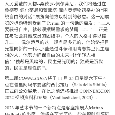
人民爱戴的人物--桑德罗-佩尔蒂尼，我们将通过在
桑德罗-佩尔蒂尼和蕾娜塔-库内奥博物馆举办的 “围
绕自由的对话 ”展览向他致以特别的敬意。这一期展
览的标题特别受到了 Pertini 的一句话的启发：“......人
要获得自由，就必须摆脱需求的梦魇......”。’......正是
在与社会其他成员的团结中，个人的人格才得以提
升......’。佩尔蒂尼的这一观点是多元的，他始终把目
光投向新的一代--那些通过斗争和用青春捍卫民主理
想的人，他努力确保自由的未来--让年轻人相
信：’独裁是黑暗的，民主是光明的；独裁是沉默
的，民主是理性的’"。
第二届
CONNEXXION
将于 11 月 25 日星期六下午 4
点在普里阿玛尔要塞的西比拉厅（Sala della Sibilla）
正式向公众展示，在此之前还将推出 CONNEXXION
2022 视频资料和专集（Vanillaedizioni, 2023）。
Matteo
2023 年艺术节的一个新特点是客座策展人
Galbiati
的出席，他将在艺术节的一些关键时刻陪同