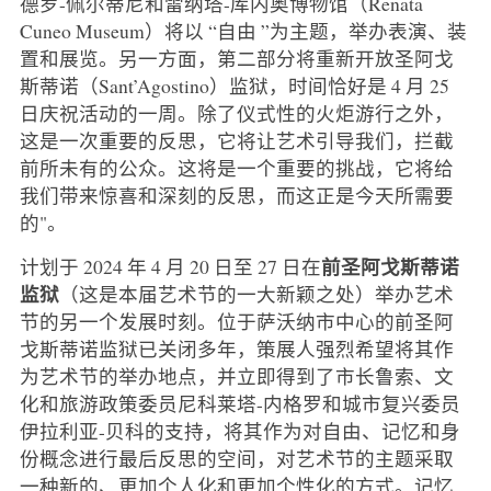
德罗-佩尔蒂尼和雷纳塔-库内奥博物馆（Renata
Cuneo Museum）将以 “自由 ”为主题，举办表演、装
置和展览。另一方面，第二部分将重新开放圣阿戈
斯蒂诺（Sant’Agostino）监狱，时间恰好是 4 月 25
日庆祝活动的一周。除了仪式性的火炬游行之外，
这是一次重要的反思，它将让艺术引导我们，拦截
前所未有的公众。这将是一个重要的挑战，它将给
我们带来惊喜和深刻的反思，而这正是今天所需要
的"。
前圣阿戈斯蒂诺
计划于 2024 年 4 月 20 日至 27 日在
监狱
（这是本届艺术节的一大新颖之处）举办艺术
节的另一个发展时刻。位于萨沃纳市中心的前圣阿
戈斯蒂诺监狱已关闭多年，策展人强烈希望将其作
为艺术节的举办地点，并立即得到了市长鲁索、文
化和旅游政策委员尼科莱塔-内格罗和城市复兴委员
伊拉利亚-贝科的支持，将其作为对自由、记忆和身
份概念进行最后反思的空间，对艺术节的主题采取
一种新的、更加个人化和更加个性化的方式。记忆