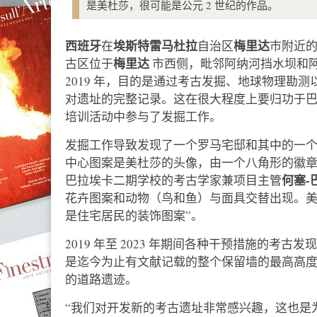
是美杜莎，很可能是公元 2 世纪的作品。
西班牙
埃斯特雷马杜拉
梅里达
在
自治区
市附近
梅里达
古区位于
市西侧，毗邻阿纳河挡水坝和
2019 年，目的是通过考古发掘、地球物理勘
对遗址的完整记录。这在很大程度上要归功于
培训活动中参与了发掘工作。
发掘工作导致发现了一个罗马宅邸和其中的一个房
中心图案是美杜莎的头像，由一个八角形的徽
何塞-
巴拉埃卡二期学校的考古学家兼项目主管
花卉图案和动物（鸟和鱼）与面具交替出现。美
是住宅居民的装饰图案”。
2019 年至 2023 年期间各种干预措施的考古发
是迄今为止有文献记载的整个保留墙的最高高度，
的道路遗迹。
“我们对开发新的考古遗址非常感兴趣，这也是为