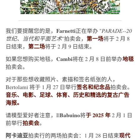
Farnetti
我们要提醒您的是，
正在举办 "
PARADE--20
第一场
世纪、当代和平面艺术
"拍卖会，
将于 2 月 8
第二场
日结束，
将于 2 月 9 日结束。
Cambi
地毯
如果您想购买地毯，
将在 2 月 8 日前举办
拍卖会。
对于那些想收藏照片、素描和签名纸张的人，
签名和纪念品
Bertolami 将于 1 月 27 日举行
拍卖会。
音乐、电影、足球、体育、历史和精选的复古广告
海报。
Babuino
于 2025 年
请模型爱好者注意，Il
将
2 月 1 日
拍卖会
前举行
。
阿卡迪亚
现代
拍卖行的两场拍卖会：1 月 28 日结束