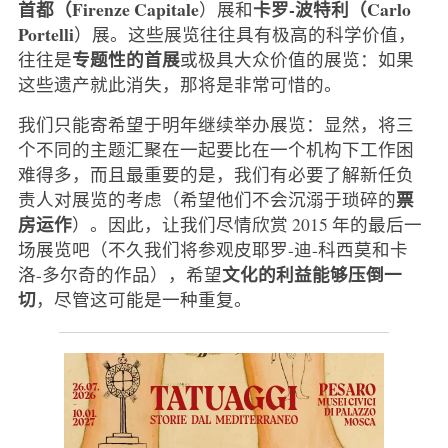
首都（Firenze Capitale
卡罗-波特利（Carlo
）展和
Portelli
）展。这些展览往往具有极高的科学价值，
专题性的首展
往往是
或极具大众价值的展览：如果
这些遗产就此消失，那将是非常可惜的。
我们只能寄希望于明年继续举办展览：显然，将三
个不同的主题汇聚在一起要比在一个机构下工作困
难得多，而且最重要的是，我们有必要了解新任负
票
责人对展览的考虑（希望他们不会沉溺于琐碎的
房运作
）。因此，让我们尽情欣赏 2015 年的最后一
场展览吧（不久我们将参观皮耶罗-迪-科西莫和卡
文化的利益能够压倒一
洛-多尔奇的作品），希望
切
，尽管这可能是一种重复。