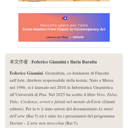
Federico Giannini e Ilaria Baratta
本文作者 :
Federico Giannini
. Giornalista, co-fondatore di Finestre
sull'Arte, direttore responsabile della testata. Nato a Massa
nel 1986, si è laureato nel 2010 in Informatica Umanistica
all’Università di Pisa. Nel 2025 ha scritto il libro
Vero, Falso,
Fake. Credenze, errori e falsità nel mondo dell'arte
(Giunti
editore). Per la tv è stato autore del documentario
Le mani
dell’arte
(Rai 5) ed è stato tra i presentatori del programma
Dorian – L’arte non invecchia
(Rai 5).