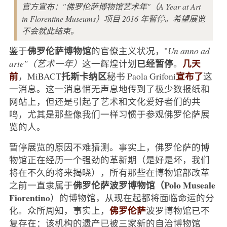
官方宣布："佛罗伦萨博物馆艺术年"（A Year at Art
in Florentine Museums）项目 2016 年暂停。希望展览
不会就此结束。
佛罗伦萨博物馆
鉴于
的官僚主义状况，"
Un anno ad
已经暂停
几天
arte"（艺术一年）
这一辉煌计划
。
前
托斯卡纳区
宣布了
，MiBACT
秘书 Paola Grifoni
这
一消息。这一消息悄无声息地传到了极少数报纸和
网站上，但还是引起了艺术和文化爱好者们的共
鸣，尤其是那些像我们一样习惯于参观佛罗伦萨展
览的人。
暂停展览的原因不难猜测。事实上，佛罗伦萨的博
物馆正在经历一个强劲的革新期（是好是坏，我们
将在不久的将来揭晓），所有那些在博物馆部改革
佛罗伦萨波罗博物馆（Polo Museale
之前一直隶属于
Fiorentino
）的博物馆，从现在起都将面临命运的分
佛罗伦萨
化。众所周知，事实上，
波罗博物馆已不
复存在：该机构的遗产已被三家新的自治博物馆