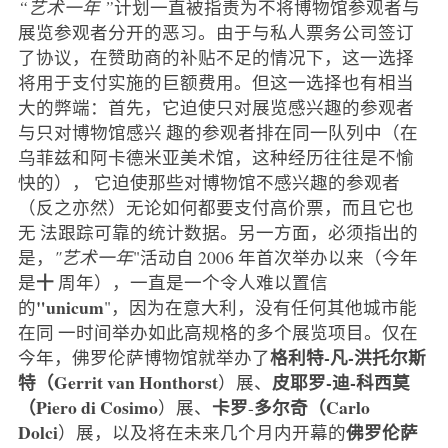
“艺术一年 ”
计划一直被指责为不将博物馆参观者与
展览参观者分开的恶习。由于与私人票务公司签订
了协议，在赞助商的补贴不足的情况下，这一选择
将用于支付实施的巨额费用。但这一选择也有相当
大的弊端：首先，它迫使只对展览感兴趣的参观者
与只对博物馆感兴 趣的参观者排在同一队列中（在
乌菲兹和阿卡德米亚美术馆，这种经历往往是不愉
快的）， 它迫使那些对博物馆不感兴趣的参观者
（反之亦然）无论如何都要支付高价票，而且它也
无 法跟踪可靠的统计数据。另一方面，必须指出的
是，
"艺术一年
"活动自 2006 年首次举办以来（今年
十
是
周年），一直是一个令人难以置信
"unicum
的
"，因为在意大利，没有任何其他城市能
在同 一时间举办如此高规格的多个展览项目。仅在
格利特-凡-洪托尔斯
今年，佛罗伦萨博物馆就举办了
特（Gerrit van Honthorst
皮耶罗-迪-科西莫
）展、
（Piero di Cosimo
卡罗
多尔奇（Carlo
）展、
-
Dolci
佛罗伦萨
）展，以及将在未来几个月内开幕的