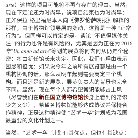
arte
）这样的项目可能将不再有存在的理由。当然，
现在下定论还为时尚早，说项目结束也为时尚早：
佛罗伦萨
正如保拉-格里福尼本人向《
晚报》解释的
那样，由于博物馆领导层的变动，这将是一种 “正常
行为”。但同样可以肯定的是，谈论 “不值得媒体关
注 ”的行为也许是有风险的，尤其是因为正在为 2016
年
"
Un anno ad arte
"筹划的展览将何去何从仍是个秘
密：将由新任馆长来决定。因此，我们有理由表示
一个
困惑和担忧：如果说今年之前所有展览都是由
机构
机
协调的话，那么从明年起则需要商定三个
构
。而且还是新的展览，展览负责人的背景也完全
常识
不同。显然，现在每个人都希望
能够占上风
新任国立博物馆馆长
（尽管我们在
身上看到的常识
少之又少），希望各博物馆能够达成协议并保持合
计划
作精神，正是这种精神使 "
艺术一年
"
成为我国
文化计划
最重要的
之一。
当然，
“艺术一年 ”
计划有其优点，但也有其缺点：