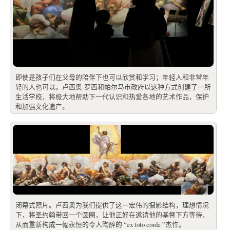
即使是孩子们在父母的陪伴下也可以欣赏和学习；年轻人和非常年
轻的人也可以。卢西奥-罗西和帕尔马市政府以这种方式创建了一所
生活学校，将极大地帮助下一代认识和热爱各地的艺术作品，保护
和加强文化遗产。
闭幕式照片。卢西奥为我们提供了这一宏伟的摄影结构，理想情况
下，将圣约翰带回一个圆圈，让他正好在邀请他的基督下方等待，
从而重新构成一幅永恒的令人陶醉的 “ex toto corde ”杰作。