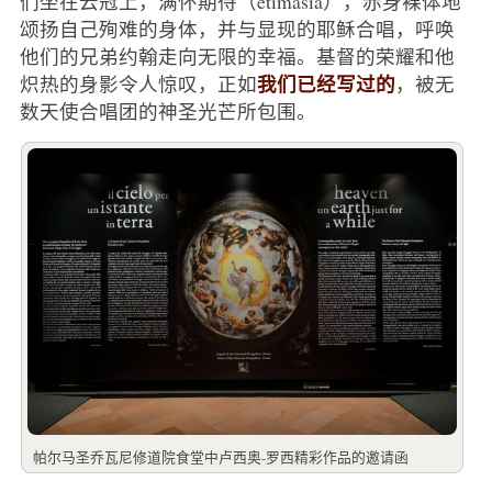
们坐在云冠上，满怀期待（etimasia），赤身裸体地
颂扬自己殉难的身体，并与显现的耶稣合唱，呼唤
他们的兄弟约翰走向无限的幸福。基督的荣耀和他
我们已经写过的
炽热的身影令人惊叹，正如
，被无
数天使合唱团的神圣光芒所包围。
帕尔马圣乔瓦尼修道院食堂中卢西奥-罗西精彩作品的邀请函