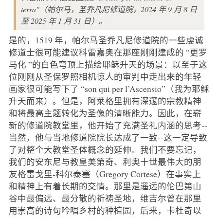
terra"（帕尔马，圣乔凡尼修道院，2024 年 9 月 8 日
至 2025 年 1 月 31 日）。
是的，1519 年，帕尔马圣乔凡尼修道院的一些虔诚
修道士很可能建议科雷嘉奥在那座刚刚建成的 “更罗
马化 ”的白色穹顶上描绘耶稣升天的场景：以至于这
位刚刚从圣保罗照相机惊人的审判中走出来的年轻
画家很可能写下了 “son qui per l’Ascensio”（我为耶稣
升天而来）。但是，阿莱格里拥有深邃的宗教精神
和将最高主题转化为圣像的清晰能力。因此，在崭
新的修道院教堂里，他开始了充满圣礼内涵的思考--
当然，他与当地修道院院长达成了一致--这一定导致
了对整个大教堂圣体概念的延伸。我们不要忘记，
我们的安东尼与教皇美第奇、利奥十世最伟大的朋
友格雷戈里-科尔泰塞（Gregory Cortese）在事实上
和精神上有着长期的交情。那里是遥远的伦巴第山
谷中最偏远、最分散的祈祷圣地，维吉尔曾在那里
用崇高的诗句吟唱乡村的种植园，后来，卡杜奇以