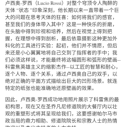
卢西奥-罗西（Lucio Rossi）对整个穹顶令人陶醉的
天体 “状态 ”印象深刻，他长期以来一直带着一个巨
大的问题在思考天体的狂喜：如何将我们的感官，
甚至我们的身体带入其中？这是一种快乐的折磨，
在头脑中得到珍视和培养，然后在视觉上得到把
握，在理想中得到剖析，最后依靠摄影这种更加外
科化的工具进行实验：起初，他们并不情愿，但后
来还是小心翼翼地将自己交到了指挥者的手中；我
们必须这样说，才能最终将这幅圆形和弧形的壁画--
科雷焦英雄主义的缩影杰作--以工匠的智慧和耐心，
逐个人物、逐个关系，通过卢西奥自己的双手，以
绝对正确的平面方式描绘出巨大的凹形场景。就连
特定的纸张也能准确地还原壁画的效果。
因此，卢西奥-罗西成功地用照片展示了科雷焦的最
初构思，现在又在圣乔凡尼修道院的大餐厅内以壮
观的重塑形式将其呈现给我们，这要感谢帕尔马市
政当局的鼎力相助、修道院院长和宗教人士的热情