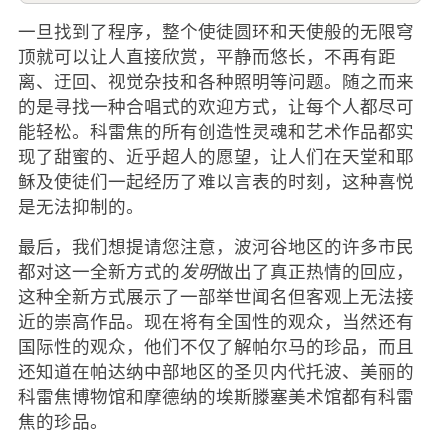
一旦找到了程序，整个使徒圆环和天使般的无限穹
顶就可以让人直接欣赏，平静而悠长，不再有距
离、迂回、视觉杂技和各种照明等问题。随之而来
的是寻找一种合唱式的欢迎方式，让每个人都尽可
能轻松。科雷焦的所有创造性灵魂和艺术作品都实
现了甜蜜的、近乎超人的愿望，让人们在天堂和耶
稣及使徒们一起经历了难以言表的时刻，这种喜悦
是无法抑制的。
最后，我们想提请您注意，波河谷地区的许多市民
都对这一全新方式的
发明
做出了真正热情的回应，
这种全新方式展示了一部举世闻名但客观上无法接
近的崇高作品。现在将有全国性的观众，当然还有
国际性的观众，他们不仅了解帕尔马的珍品，而且
还知道在帕达纳中部地区的圣贝内代托波、美丽的
科雷焦博物馆和摩德纳的埃斯滕塞美术馆都有科雷
焦的珍品。