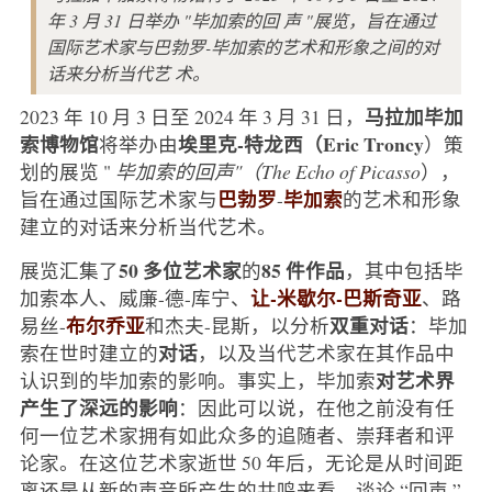
年 3 月 31 日举办 "毕加索的回 声 "展览，旨在通过
国际艺术家与巴勃罗-毕加索的艺术和形象之间的对
话来分析当代艺 术。
马拉加毕加
2023 年 10 月 3 日至 2024 年 3 月 31 日，
索博物馆
埃里克-特龙西（Eric Troncy
将举办由
）策
划的展览 "
毕加索的回声"（The Echo of Picasso
），
巴勃罗
毕加索
旨在通过国际艺术家与
-
的艺术和形象
建立的对话来分析当代艺术。
50 多位艺术家
85 件作品
展览汇集了
的
，其中包括毕
让-米歇尔-巴斯奇亚
加索本人、威廉-德-库宁、
、路
布尔乔亚
双重对话
易丝-
和杰夫-昆斯，以分析
：毕加
对话
索在世时建立的
，以及当代艺术家在其作品中
对艺术界
认识到的毕加索的影响。事实上，毕加索
产生了深远的影响
：因此可以说，在他之前没有任
何一位艺术家拥有如此众多的追随者、崇拜者和评
论家。在这位艺术家逝世 50 年后，无论是从时间距
离还是从新的声音所产生的共鸣来看，谈论 “回声 ”