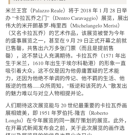
米兰王宫（Palazzo Reale）将于 2018 年 1 月 28 日举
办 “卡拉瓦乔之门”（Dentro Caravaggio）展览，展出
伟大的米开朗基罗-梅里西（Michelangelo Merisi）
（又名卡拉瓦乔）的艺术作品，该展览被誉为今年
的盛事展览之一，甚至在 9 月 29 日正式开幕之前就
已售罄，共售出六万多张门票（而且是提前售
罄），这不禁让人充满期待。卡拉瓦乔（1571 年出
生于米兰，1610 年出生于埃尔科勒港）的形象一直
吸引着大众，这不仅是因为他毋庸置疑的艺术能
力，还因为他绝不单调的传记、他不羁的生活、他
叛逆的性格......众所周知，“叛逆和该死的人 ”散发出
的魅力难以与对立人物相提并论。
人们期待这次展览能与 20 世纪最重要的卡拉瓦乔画
展相媲美，即 1951 年罗伯托-隆吉（Roberto
Longhi）在今年展览的同一展厅策划的展览。此外，
在开幕式新闻发布会之前，关于此次展览的画作选