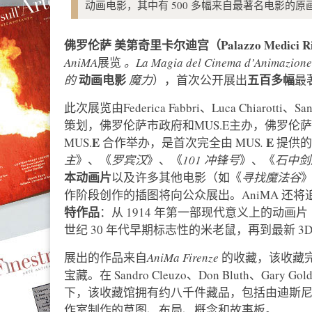
动画电影，其中有 500 多幅来自最著名电影的原
佛罗伦萨
美第奇里卡尔迪宫（Palazzo Medici Ric
AniMA
展览
。La Magia del Cinema d’Anima
动画电影
五百多幅
的
魔力
），首次公开展出
最
此次展览由Federica Fabbri、Luca Chiarotti、Sandr
策划，佛罗伦萨市政府和MUS.E主办，佛罗伦萨Acc
E
E
MUS.
合作举办，是首次完全由 MUS
.
提供的
主
》、《
罗宾汉
》、《
101 冲锋号
》、《
石中剑
本动画片
以及许多其他电影（如《
寻找魔法谷
作阶段创作的插图将向公众展出。AniMA 还将
特作品
：从 1914 年第一部现代意义上的动画片
世纪 30 年代早期标志性的米老鼠，再到最新 3
展出的作品来自
AniMa Firenze
的收藏，该收藏完
宝藏。在 Sandro Cleuzo、Don Bluth、Gary 
下，该收藏馆拥有约八千件藏品，包括由迪斯尼、梦工厂、PI
作室制作的草图、布局、概念和故事板。