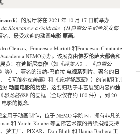
画。
cardi
）的展厅将在 2021 年 10 月 17 日前举办
zione da Biancaneve a Goldrake（从白雪公主到金发女郎
动画电影
原画
著名、最受欢迎的
。
o Cleuzo、Francesco Mariotti和Francesco Chiatante
。
佛罗伦萨大都会
ademia NEMO协办
该展览由
和
迪斯尼杰作
展览：在
（如《
睡美人
》、《
白雪公
电视系列片
日
》等）、著名的汉纳-巴伯拉
、著名的
》、《
菲维尔在美国
》和《
安娜塔西亚
》）的前期和制
动画电影的历史
独
追溯
，这要归功于丰富展览内容的
《
恐龙格蒂》
的画框（全球仅存约 100 件），到 20
D 电影的概念。
全用于动画制作，位于 NEMO 学院内，拥有非凡的
Goldman 和 Yoichi Kotabe 等国际艺术家的持续捐赠支持
XAR、Don Bluth 和 Hanna Barbera 工