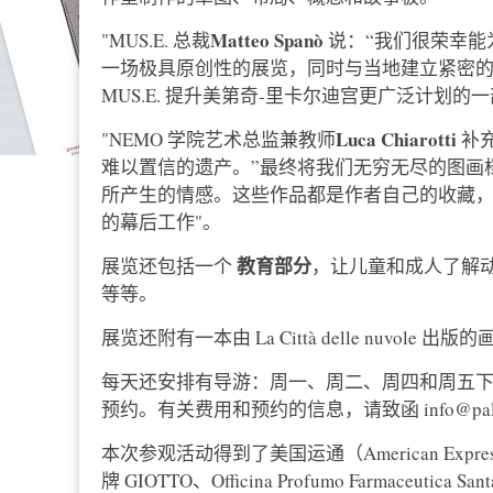
Matteo Spanò
"MUS.E. 总裁
说：“我们很荣幸能
一场极具原创性的展览，同时与当地建立紧密的
MUS.E. 提升美第奇-里卡尔迪宫更广泛计划的
Luca Chiarotti
"NEMO 学院艺术总监兼教师
补
难以置信的遗产。”最终将我们无穷无尽的图画
所产生的情感。这些作品都是作者自己的收藏
的幕后工作"。
教育部分
展览还包括一个
，让儿童和成人了解
等等。
展览还附有一本由 La Città delle nuvo
每天还安排有导游：周一、周二、周四和周五下午 4:
预约。有关费用和预约的信息，请致函 info@palazzome
本次参观活动得到了美国运通（American Express）、F.I.L
牌 GIOTTO、Officina Profumo Farmaceutica San