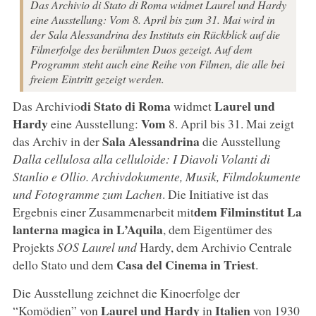
Das Archivio di Stato di Roma widmet Laurel und Hardy
eine Ausstellung: Vom 8. April bis zum 31. Mai wird in
der Sala Alessandrina des Instituts ein Rückblick auf die
Filmerfolge des berühmten Duos gezeigt. Auf dem
Programm steht auch eine Reihe von Filmen, die alle bei
freiem Eintritt gezeigt werden.
di Stato di Roma
Laurel und
Das Archivio
widmet
Hardy
Vom
eine Ausstellung:
8. April bis 31. Mai zeigt
Sala Alessandrina
das Archiv in der
die Ausstellung
Dalla cellulosa alla celluloide: I Diavoli Volanti di
Stanlio e Ollio. Archivdokumente, Musik, Filmdokumente
und Fotogramme zum Lachen
. Die Initiative ist das
dem Filminstitut La
Ergebnis einer Zusammenarbeit mit
lanterna magica in L’Aquila
, dem Eigentümer des
Projekts
SOS Laurel und
Hardy, dem Archivio Centrale
Casa del Cinema in Triest
dello Stato und dem
.
Die Ausstellung zeichnet die Kinoerfolge der
Laurel und Hardy
Italien
“Komödien” von
in
von 1930