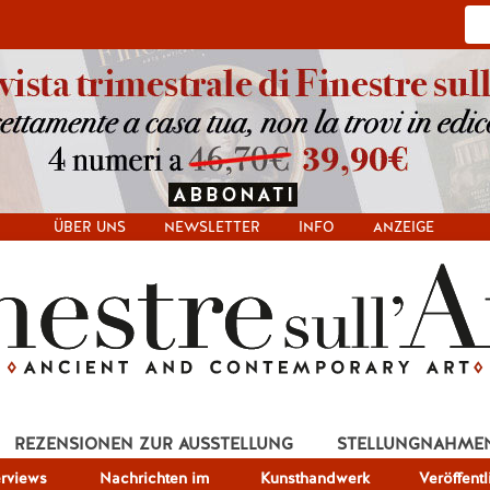
ÜBER UNS
NEWSLETTER
INFO
ANZEIGE
REZENSIONEN ZUR AUSSTELLUNG
STELLUNGNAHME
erviews
Nachrichten im
Kunsthandwerk
Veröffent