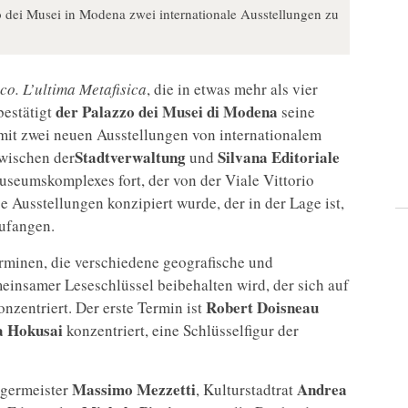
o dei Musei in Modena zwei internationale Ausstellungen zu
co. L’ultima Metafisica
, die in etwas mehr als vier
der Palazzo dei Musei di Modena
bestätigt
seine
mit zwei neuen Ausstellungen von internationalem
Stadtverwaltung
Silvana Editoriale
zwischen der
und
useumskomplexes fort, der von der Viale Vittorio
e Ausstellungen konzipiert wurde, der in der Lage ist,
zufangen.
rminen, die verschiedene geografische und
insamer Leseschlüssel beibehalten wird, der sich auf
Robert
Doisneau
nzentriert. Der erste Termin ist
a
Hokusai
konzentriert, eine Schlüsselfigur der
Massimo
Mezzetti
Andrea
rgermeister
, Kulturstadtrat