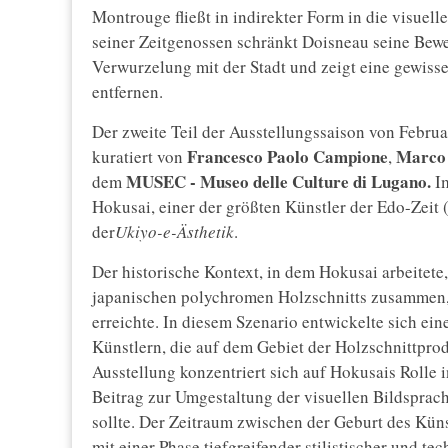
Montrouge fließt in indirekter Form in die visuell
seiner Zeitgenossen schränkt Doisneau seine Bewe
Verwurzelung mit der Stadt und zeigt eine gewis
entfernen.
Der zweite Teil der Ausstellungssaison von Februa
Francesco Paolo Campione
Marco 
kuratiert von
,
MUSEC - Museo delle Culture di Lugano.
dem
Im
Hokusai, einer der größten Künstler der Edo-Zeit 
der
Ukiyo-e-Ästhetik
.
Der historische Kontext, in dem Hokusai arbeitete
japanischen polychromen Holzschnitts zusammen, ei
erreichte. In diesem Szenario entwickelte sich ei
Künstlern, die auf dem Gebiet der Holzschnittprod
Ausstellung konzentriert sich auf Hokusais Rolle 
Beitrag zur Umgestaltung der visuellen Bildsprach
sollte. Der Zeitraum zwischen der Geburt des Küns
mit einer Phase tiefgreifender stilistischer und 