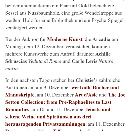
bei der unter anderem ein Paar mit Gold beleuchtete
Sessel aus Nussbaumholz, eine große Wendeltreppe aus
weißem Holz für eine Bibliothek und ein Psyche-Spiegel
versteigert werden.
Moderne Kunst
Arcadia
Bei der Auktion für
, die
am
Montag, dem 12. Dezember, veranstaltet, kommen
Achille
mehrere Kunstwerke zum Aufruf, darunter
Sdruscias
Carlo Levis
Veduta di Roma
und
Natura
morta
.
Christie’
In den nächsten Tagen stehen bei
s zahlreiche
wertvolle Bücher und
Auktionen an: am 9. Dezember
Manuskripte
Art d’Asie
The Joe
, am 10. Dezember
und
Setton Collection: from Pre-Raphaelites to Last
Romantics
feinste und
, am 10. und 11. Dezember
seltene Weine und Spirituosen aus drei
herausragenden Privatsammlungen
, am 11. Dezember
Design
wichtiges Tiffany aus der Sammlung von
und