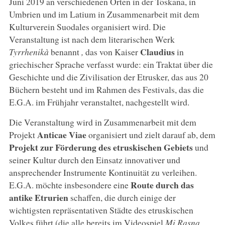
Juni 2019 an verschiedenen Orten in der Toskana, in
Umbrien und im Latium in Zusammenarbeit mit dem
Kulturverein Suodales organisiert wird. Die
Veranstaltung ist nach dem literarischen Werk
Claudius
Tyrrhenikà
benannt
,
das von Kaiser
in
griechischer Sprache verfasst wurde: ein Traktat über die
Geschichte und die Zivilisation der Etrusker, das aus 20
Büchern besteht und im Rahmen des Festivals, das die
E.G.A. im Frühjahr veranstaltet, nachgestellt wird.
Die Veranstaltung wird in Zusammenarbeit mit dem
Anticae Viae
Projekt
organisiert und zielt darauf ab, dem
Projekt zur Förderung des etruskischen Gebiets
und
seiner Kultur durch den Einsatz innovativer und
ansprechender Instrumente Kontinuität zu verleihen.
Route durch das
E.G.A. möchte insbesondere eine
antike Etrurien
schaffen, die durch einige der
wichtigsten repräsentativen Städte des etruskischen
Volkes führt (die alle bereits im Videospiel
Mi Rasna