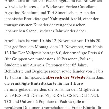
ArtePadova immer viel Platz eingeräumt hat: So werden
wir wieder interessante Werke von Enrico Castellani,
Agostino Bonalumi und Turi Simeti sehen. Auch der
Nobuyoshi Araki
japanische Erotikfotograf
, einer der
transgressivsten Künstler der zeitgenössischen
japanischen Szene, ist dieses Jahr wieder dabei.
ArtePadova ist vom 10. bis 12. November von 10 bis 20
Uhr geöffnet, am Montag, dem 13. November, von 10 bis
13 Uhr. Der Vollpreis beträgt 8 €, der ermäßigte Preis 4 €
(für Gruppen von mindestens 10 Personen, Polizei,
Studenten mit Ausweis, Personen über 65 Jahre,
Behinderte und Begleitpersonen sowie Kinder von 11 bis
Bereich der Website
17 Jahren). Im speziellen
kann dann
ermäßigte Eintrittskarte
1 Euro
die
für nur
heruntergeladen werden, die sonst nur den Mitgliedern
von AICS, ASI, Centro Zip, CRAL, CSEN, DLF, NOI,
TCI und Università Popolare di Padova (alle mit
regulärem Dokument) vorbehalten ist. Freier Eintritt für