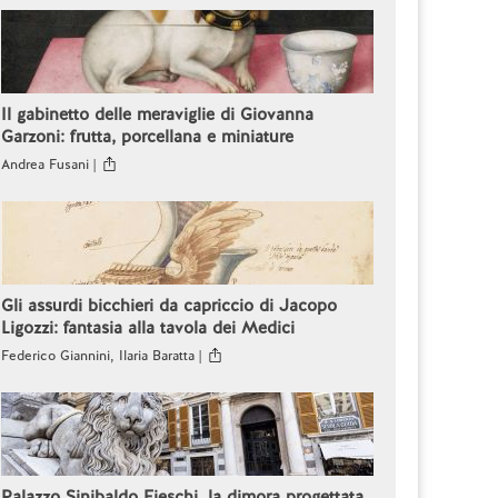
Il gabinetto delle meraviglie di Giovanna
Garzoni: frutta, porcellana e miniature
Andrea Fusani |
Gli assurdi bicchieri da capriccio di Jacopo
Ligozzi: fantasia alla tavola dei Medici
Federico Giannini, Ilaria Baratta |
Palazzo Sinibaldo Fieschi, la dimora progettata