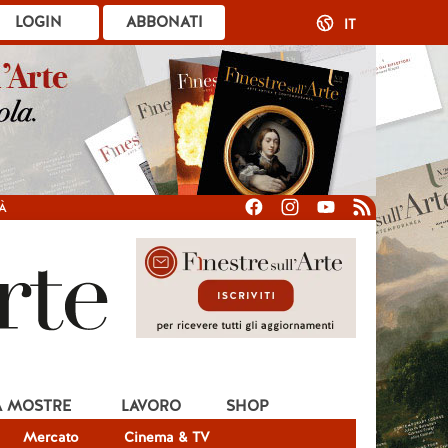
LOGIN
ABBONATI
IT
À
A MOSTRE
LAVORO
SHOP
Mercato
Cinema & TV