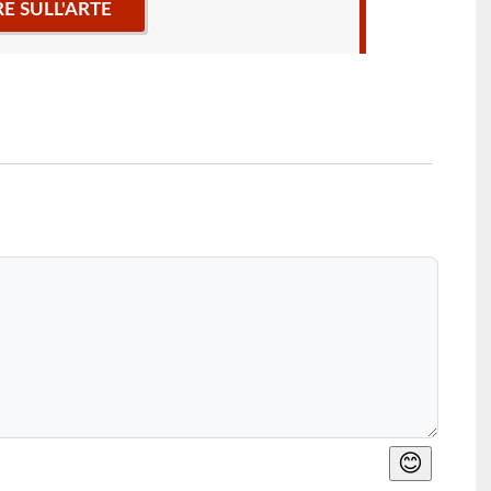
RE SULL'ARTE
😊