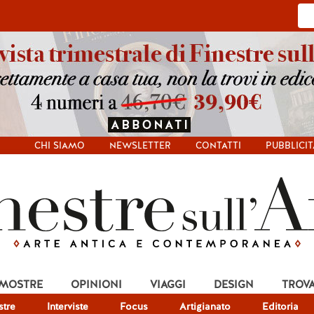
CHI SIAMO
NEWSLETTER
CONTATTI
PUBBLICIT
 MOSTRE
OPINIONI
VIAGGI
DESIGN
TROV
tre
Interviste
Focus
Artigianato
Editoria