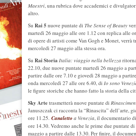
Maestri
, una rubrica dove accademici e divulgatori 
altro.
Rai 5
Su
nuove puntate di
The Sense of Beauty
ver
martedì 26 maggio alle ore 1.12 con replica alle o
di opere di artisti come Van Gogh e Monet, verrà 
mercoledì 27 maggio alla stessa ora.
Rai Storia
Su
Italia: viaggio nella bellezza
ritorn
22.10, due nuove puntate martedì 26 maggio a part
partire dalle ore 7.10 e giovedì 28 maggio a partir
onda mercoledì 27 alle ore 6.40, di
Io sono Venezi
le figure storiche che hanno fatto la storia della ci
Sky Arte
trasmetterà nuove puntate di
Rinasciment
Januszczak ci racconta la “Rinascita” dell’arte, g
ore 11.25.
Canaletto
a Venezia
, il documentario d
ore 14.30. Vedremo anche le prime due puntate di
maggio a partire dalle 13.30. Per finire, il docume