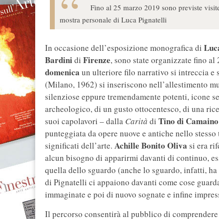
Fino al 25 marzo 2019 sono previste visite
mostra personale di Luca Pignatelli
Luca
In occasione dell’esposizione monografica di
Bardini
Firenze
di
, sono state organizzate fino a
domenica
un ulteriore filo narrativo si intreccia e
(Milano, 1962) si inseriscono nell’allestimento m
silenziose eppure tremendamente potenti, icone se
archeologico, di un gusto ottocentesco, di una ric
Tino di Camaino
suoi capolavori – dalla
Carità
di
punteggiata da opere nuove e antiche nello stesso 
Achille Bonito Oliva
significati dell’arte.
si era ri
alcun bisogno di apparirmi davanti di continuo, es
quella dello sguardo (anche lo sguardo, infatti, ha
di Pignatelli ci appaiono davanti come cose guardar
immaginate e poi di nuovo sognate e infine impres
Il percorso consentirà al pubblico di comprendere