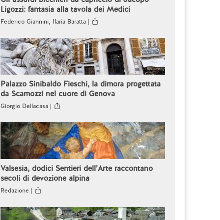
Ligozzi: fantasia alla tavola dei Medici
Federico Giannini, Ilaria Baratta |
Palazzo Sinibaldo Fieschi, la dimora progettata
da Scamozzi nel cuore di Genova
Giorgio Dellacasa |
Valsesia, dodici Sentieri dell’Arte raccontano
secoli di devozione alpina
Redazione |