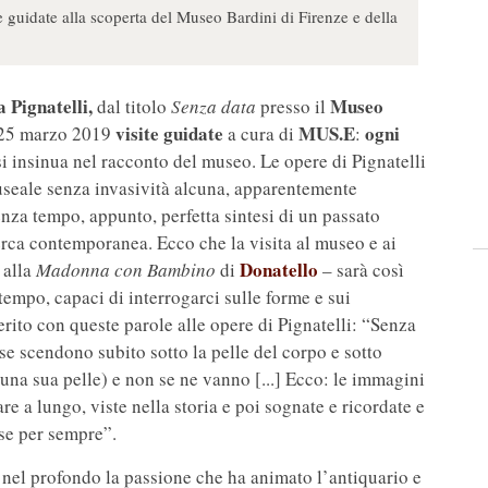
 guidate alla scoperta del Museo Bardini di Firenze e della
 Pignatelli,
Museo
dal titolo
Senza data
presso il
visite guidate
MUS.E
ogni
l 25 marzo 2019
a cura di
:
 si insinua nel racconto del museo. Le opere di Pignatelli
useale senza invasività alcuna, apparentemente
nza tempo, appunto, perfetta sintesi di un passato
erca contemporanea. Ecco che la visita al museo e ai
Donatello
alla
Madonna con Bambino
di
– sarà così
tempo, capaci di interrogarci sulle forme e sui
ferito con queste parole alle opere di Pignatelli: “Senza
se scendono subito sotto la pelle del corpo e sotto
 una sua pelle) e non se ne vanno [...] Ecco: le immagini
e a lungo, viste nella storia e poi sognate e ricordate e
se per sempre”.
 nel profondo la passione che ha animato l’antiquario e