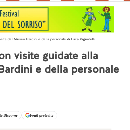
rta del Museo Bardini e della personale di Luca Pignatelli
 visite guidate alla
ardini e della personale
le
Discover
Fonti preferite