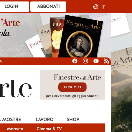
LOGIN
ABBONATI
IT
À
A MOSTRE
LAVORO
SHOP
Mercato
Cinema & TV