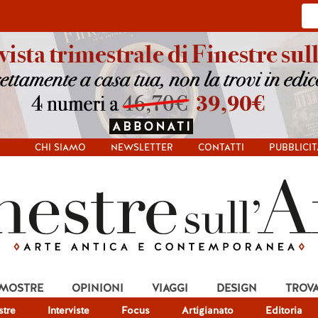
CHI SIAMO
NEWSLETTER
CONTATTI
PUBBLICIT
 MOSTRE
OPINIONI
VIAGGI
DESIGN
TROV
tre
Interviste
Focus
Artigianato
Editoria