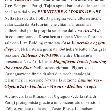
Cyr
Tajan
. Sempre a Parigi,
apre i battenti delle sue sale
per l’asta dal vivo
FURNITURE & WORKS OF ART
.
Nella stessa città, l’offerta parigina viene ulteriormente
Artcurial
valorizzata da
, che chiama a raccolta i
collezionisti per la propria sessione dal vivo
Art d’Asie
.
Dorotheum
In contemporanea,
tiene a Vienna l’asta in
sala con Live Bidding intitolata
Casa Imperiale e oggetti
Sotheby’s
d’epoca
. Nella stessa giornata,
batte a Parigi la
Christie’s
sessione
Tableaux 1400-1900
, mentre
presenta a New York l’asta
Magnificent Jewels featuring
Piguet
the Azure Blue
. Nella stessa giornata
vede
l’assegnazione finale di altri due ricchi cataloghi
telematici: la sessione
Varia
e la sezione
Luminaires -
Objets d’Art - Pendules - Miroirs - Mobilier - Tapis
.
A chiudere la settimana, il 10 giugno vede la città di
Parigi protagonista grazie a un concentrato di sessioni
Piasa
d’élite, guidato dalla casa d’aste
. La maison