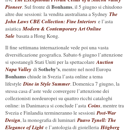
Bonhams
Pioneer
. Sul fronte di
, il 5 giugno si chiudono
altre due sessioni: la vendita australiana a Sydney
The
John Laws CBE Collection: Fine Interiors
e l’asta
asiatica
Modern & Contemporary Art Online
Sale
basata a Hong Kong.
Il fine settimana internazionale vede poi una vasta
diversificazione geografica. Sabato 6 giugno l’attenzione
si spostanegli Stati Uniti per la spettacolare
Auction
Sotheby’s
Napa Valley
di
, mentre nel nord Europa
Bonhams
chiude in Svezia l’asta online a tema
lifestyle
Dine in Style Summer
. Domenica 7 giugno, la
stessa casa d’aste vede convergere l’attenzione dei
collezionisti nordeuropei su quattro ricchi cataloghi
online: in Danimarca si conclude l’asta
Coins
, mentre tra
Svezia e Finlandia termineranno le sessioni
Post-War
Design
, la monografia di luminari
Paavo Tynell: The
Elegance of Light
e l’antologia di gioielleria
Högberg