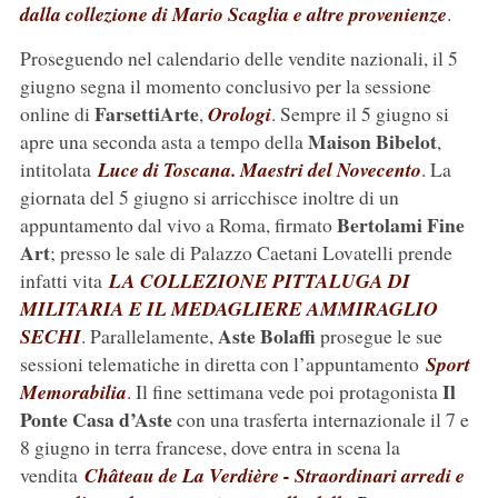
dalla collezione di Mario Scaglia e altre provenienze
.
Proseguendo nel calendario delle vendite nazionali, il 5
giugno segna il momento conclusivo per la sessione
FarsettiArte
online di
,
Orologi
. Sempre il 5 giugno si
Maison
Bibelot
apre una seconda asta a tempo della
,
intitolata
Luce di Toscana. Maestri del Novecento
. La
giornata del 5 giugno si arricchisce inoltre di un
Bertolami Fine
appuntamento dal vivo a Roma, firmato
Art
; presso le sale di Palazzo Caetani Lovatelli prende
infatti vita
LA COLLEZIONE PITTALUGA DI
MILITARIA E IL MEDAGLIERE AMMIRAGLIO
Aste
Bolaffi
SECHI
. Parallelamente,
prosegue le sue
sessioni telematiche in diretta con l’appuntamento
Sport
Il
Memorabilia
. Il fine settimana vede poi protagonista
Ponte
Casa d’Aste
con una trasferta internazionale il 7 e
8 giugno in terra francese, dove entra in scena la
vendita
Château de La Verdière - Straordinari arredi e