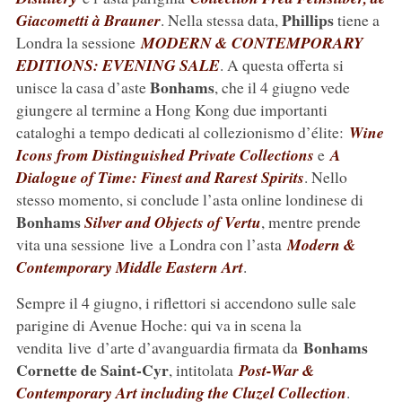
Phillips
Giacometti à Brauner
. Nella stessa data,
tiene a
Londra la sessione
MODERN & CONTEMPORARY
EDITIONS: EVENING SALE
. A questa offerta si
Bonhams
unisce la casa d’aste
, che il 4 giugno vede
giungere al termine a Hong Kong due importanti
cataloghi a tempo dedicati al collezionismo d’élite:
Wine
Icons from Distinguished Private Collections
e
A
Dialogue of Time: Finest and Rarest Spirits
. Nello
stesso momento, si conclude l’asta online londinese di
Bonhams
Silver and Objects of Vertu
, mentre prende
vita una sessione live a Londra con l’asta
Modern &
Contemporary Middle Eastern Art
.
Sempre il 4 giugno, i riflettori si accendono sulle sale
parigine di Avenue Hoche: qui va in scena la
Bonhams
vendita live d’arte d’avanguardia firmata da
Cornette de Saint-Cyr
, intitolata
Post-War &
Contemporary Art including the Cluzel Collection
.