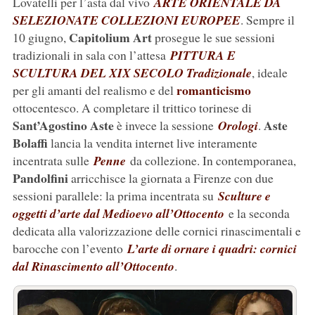
Lovatelli per l’asta dal vivo
ARTE ORIENTALE DA
SELEZIONATE COLLEZIONI EUROPEE
. Sempre il
Capitolium
Art
10 giugno,
prosegue le sue sessioni
tradizionali in sala con l’attesa
PITTURA E
SCULTURA DEL XIX SECOLO Tradizionale
, ideale
romanticismo
per gli amanti del realismo e del
ottocentesco. A completare il trittico torinese di
Sant’Agostino Aste
Aste
è invece la sessione
Orologi
.
Bolaffi
lancia la vendita internet live interamente
incentrata sulle
Penne
da collezione. In contemporanea,
Pandolfini
arricchisce la giornata a Firenze con due
sessioni parallele: la prima incentrata su
Sculture e
oggetti d’arte dal Medioevo all’Ottocento
e la seconda
dedicata alla valorizzazione delle cornici rinascimentali e
barocche con l’evento
L’arte di ornare i quadri: cornici
dal Rinascimento all’Ottocento
.