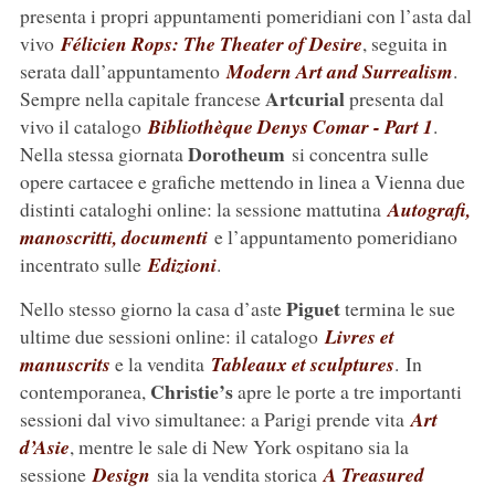
presenta i propri appuntamenti pomeridiani con l’asta dal
vivo
Félicien Rops: The Theater of Desire
, seguita in
serata dall’appuntamento
Modern Art and Surrealism
.
Artcurial
Sempre nella capitale francese
presenta dal
vivo il catalogo
Bibliothèque Denys Comar - Part 1
.
Dorotheum
Nella stessa giornata
si concentra sulle
opere cartacee e grafiche mettendo in linea a Vienna due
distinti cataloghi online: la sessione mattutina
Autografi,
manoscritti, documenti
e l’appuntamento pomeridiano
incentrato sulle
Edizioni
.
Piguet
Nello stesso giorno la casa d’aste
termina le sue
ultime due sessioni online: il catalogo
Livres et
manuscrits
e la vendita
Tableaux et sculptures
. In
Christie’s
contemporanea,
apre le porte a tre importanti
sessioni dal vivo simultanee: a Parigi prende vita
Art
d’Asie
, mentre le sale di New York ospitano sia la
sessione
Design
sia la vendita storica
A Treasured