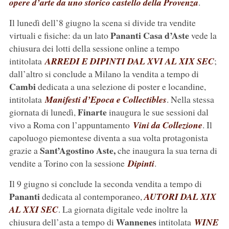
opere d’arte da uno storico castello della Provenza
.
Il lunedì dell’8 giugno la scena si divide tra vendite
Pananti Casa d’Aste
virtuali e fisiche: da un lato
vede la
chiusura dei lotti della sessione online a tempo
intitolata
ARREDI E DIPINTI DAL XVI AL XIX SEC
;
dall’altro si conclude a Milano la vendita a tempo di
Cambi
dedicata a una selezione di poster e locandine,
intitolata
Manifesti d’Epoca e Collectibles
. Nella stessa
Finarte
giornata di lunedì,
inaugura le sue sessioni dal
vivo a Roma con l’appuntamento
Vini da Collezione
. Il
capoluogo piemontese diventa a sua volta protagonista
Sant’Agostino Aste,
grazie a
che inaugura la sua terna di
vendite a Torino con la sessione
Dipinti
.
Il 9 giugno si conclude la seconda vendita a tempo di
Pananti
dedicata al contemporaneo,
AUTORI DAL XIX
AL XXI SEC
. La giornata digitale vede inoltre la
Wannenes
chiusura dell’asta a tempo di
intitolata
WINE