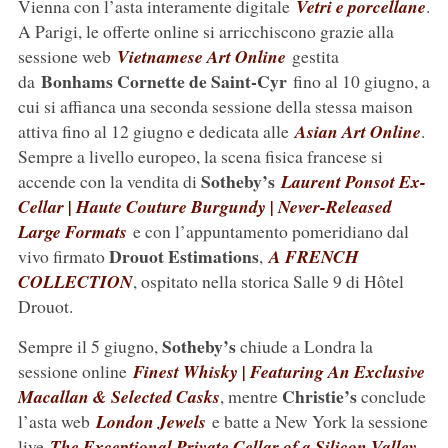
Vienna con l’asta interamente digitale
Vetri e porcellane
.
A Parigi, le offerte online si arricchiscono grazie alla
sessione web
Vietnamese Art Online
gestita
Bonhams Cornette de Saint-Cyr
da
fino al 10 giugno, a
cui si affianca una seconda sessione della stessa maison
attiva fino al 12 giugno e dedicata alle
Asian Art Online
.
Sempre a livello europeo, la scena fisica francese si
Sotheby’s
accende con la vendita di
Laurent Ponsot Ex-
Cellar | Haute Couture Burgundy | Never-Released
Large Formats
e con l’appuntamento pomeridiano dal
Drouot Estimations
vivo firmato
,
A FRENCH
COLLECTION
, ospitato nella storica Salle 9 di Hôtel
Drouot.
Sotheby’s
Sempre il 5 giugno,
chiude a Londra la
sessione online
Finest Whisky | Featuring An Exclusive
Christie’s
Macallan & Selected Casks
, mentre
conclude
l’asta web
London Jewels
e batte a New York la sessione
live
The Exceptional Private Cellar of a Silicon Valley