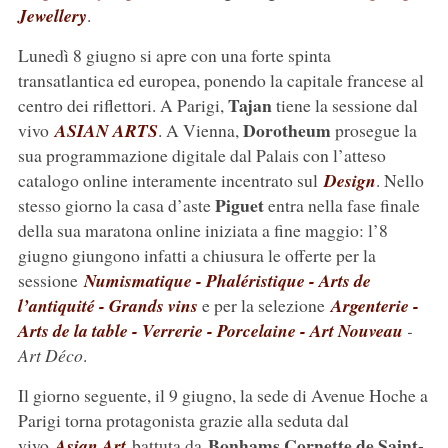
Jewellery
.
Lunedì 8 giugno si apre con una forte spinta
transatlantica ed europea, ponendo la capitale francese al
Tajan
centro dei riflettori. A Parigi,
tiene la sessione dal
Dorotheum
vivo
ASIAN ARTS
. A Vienna,
prosegue la
sua programmazione digitale dal Palais con l’atteso
catalogo online interamente incentrato sul
Design
. Nello
Piguet
stesso giorno la casa d’aste
entra nella fase finale
della sua maratona online iniziata a fine maggio: l’8
giugno giungono infatti a chiusura le offerte per la
sessione
Numismatique - Phaléristique - Arts de
l’antiquité - Grands vins
e per la selezione
Argenterie -
Arts de la table - Verrerie - Porcelaine -
Art Nouveau
-
Art Déco
.
Il giorno seguente, il 9 giugno, la sede di Avenue Hoche a
Parigi torna protagonista grazie alla seduta dal
Bonhams Cornette de Saint-
vivo
Asian Art
battuta da