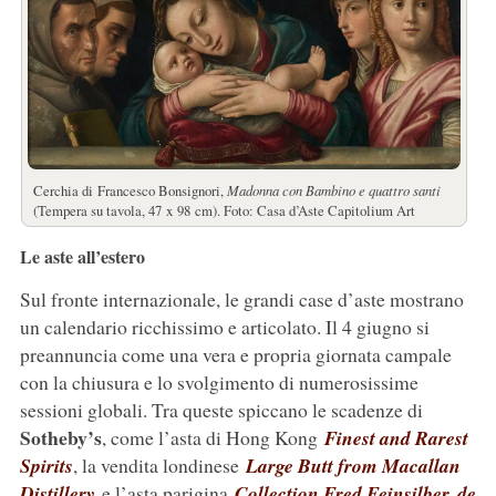
Cerchia di Francesco Bonsignori,
Madonna con Bambino e quattro santi
(Tempera su tavola, 47 x 98 cm). Foto: Casa d’Aste Capitolium Art
Le aste all’estero
Sul fronte internazionale, le grandi case d’aste mostrano
un calendario ricchissimo e articolato. Il 4 giugno si
preannuncia come una vera e propria giornata campale
con la chiusura e lo svolgimento di numerosissime
sessioni globali. Tra queste spiccano le scadenze di
Sotheby’s
, come l’asta di Hong Kong
Finest and Rarest
Spirits
, la vendita londinese
Large Butt from Macallan
Distillery
e l’asta parigina
Collection Fred Feinsilber, de