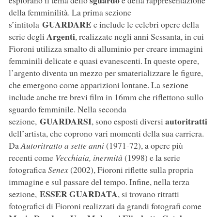
sguardo
esplorano il tema dello
e della rappresentazione
della femminilità. La prima sezione
GUARDARE
s’intitola
e include le celebri opere della
Argenti
serie degli
, realizzate negli anni Sessanta, in cui
Fioroni utilizza smalto di alluminio per creare immagini
femminili delicate e quasi evanescenti. In queste opere,
l’argento diventa un mezzo per smaterializzare le figure,
che emergono come apparizioni lontane. La sezione
include anche tre brevi film in 16mm che riflettono sullo
sguardo femminile. Nella seconda
GUARDARSI
autoritratti
sezione,
, sono esposti diversi
dell’artista, che coprono vari momenti della sua carriera.
Da
Autoritratto a sette anni
(1971-72), a opere più
recenti come
Vecchiaia, inermità
(1998) e la serie
fotografica
Senex
(2002), Fioroni riflette sulla propria
immagine e sul passare del tempo. Infine, nella terza
ESSER GUARDATA
sezione,
, si trovano ritratti
fotografici di Fioroni realizzati da grandi fotografi come