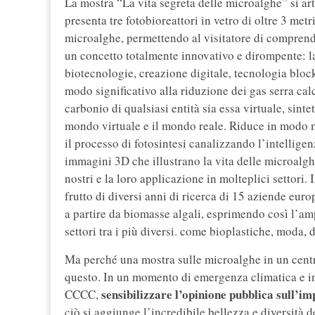
La mostra “La vita segreta delle microalghe” si ar
presenta tre fotobioreattori in vetro di oltre 3 metr
microalghe, permettendo al visitatore di comprende
un concetto totalmente innovativo e dirompente: l
biotecnologie, creazione digitale, tecnologia blockc
modo significativo alla riduzione dei gas serra c
carbonio di qualsiasi entità sia essa virtuale, sinte
mondo virtuale e il mondo reale. Riduce in modo 
il processo di fotosintesi canalizzando l’intelligenz
immagini 3D che illustrano la vita delle microalghe 
nostri e la loro applicazione in molteplici settori.
frutto di diversi anni di ricerca di 15 aziende eur
a partire da biomasse algali, esprimendo così l’amp
settori tra i più diversi. come bioplastiche, moda, 
Ma perché una mostra sulle microalghe in un cent
questo. In un momento di emergenza climatica e in
sensibilizzare l’opinione pubblica sull’i
CCCC,
ciò si aggiunge l’incredibile bellezza e diversità