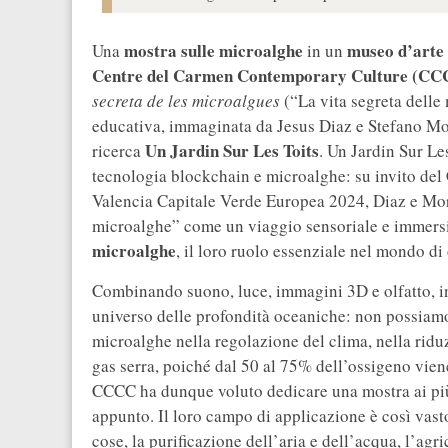
mostra sulle microalghe
museo d’arte
Una
in un
Centre del Carmen Contemporary Culture (C
secreta de les microalgues
(“La vita segreta delle 
educativa, immaginata da Jesus Diaz e Stefano Mor
Un Jardin Sur Les Toits
ricerca
. Un Jardin Sur Le
tecnologia blockchain e microalghe: su invito del
Valencia Capitale Verde Europea 2024, Diaz e Mor
microalghe” come un viaggio sensoriale e immersiv
microalghe
, il loro ruolo essenziale nel mondo di 
Combinando suono, luce, immagini 3D e olfatto, inv
universo delle profondità oceaniche: non possiamo 
microalghe nella regolazione del clima, nella ridu
gas serra, poiché dal 50 al 75% dell’ossigeno viene 
CCCC ha dunque voluto dedicare una mostra ai più 
appunto. Il loro campo di applicazione è così vasto 
cose, la purificazione dell’aria e dell’acqua, l’agr