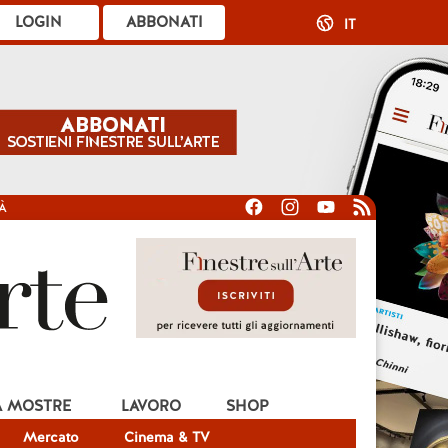
LOGIN
ABBONATI
IT
À
A MOSTRE
LAVORO
SHOP
Mercato
Cinema & TV