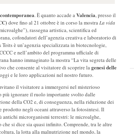
 contemporanea
Valencia
. È quanto accade a
, presso il
CCC)
dove fino al 21 ottobre è in corso la mostra
La vida
microalghe”), rassegna artistica, scientifica ed
ana, cofondatori dell’agenzia creativa e laboratorio di
s Toits è un’agenzia specializzata in biotecnologie,
 CCCC e nell’ambito del programma ufficiale di
ana hanno immaginato la mostra “La vita segreta delle
genesi delle
o che consente al visitatore di scoprire la
oggi e le loro applicazioni nel nostro futuro.
itano il visitatore a immergersi nel misterioso
più ignorare il ruolo importante svolto dalle
zione della CO2 e, di conseguenza, nella riduzione dei
prodotto negli oceani attraverso la fotosintesi. Il
antichi microrganismi terrestri: le microalghe,
che si dice sia quasi infinito. Comprende, tra le altre
icoltura, la lotta alla malnutrizione nel mondo, la