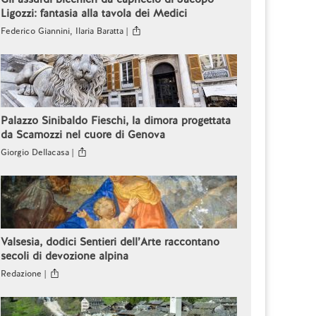
Ligozzi: fantasia alla tavola dei Medici
Federico Giannini, Ilaria Baratta |
Palazzo Sinibaldo Fieschi, la dimora progettata
da Scamozzi nel cuore di Genova
Giorgio Dellacasa |
Valsesia, dodici Sentieri dell’Arte raccontano
secoli di devozione alpina
Redazione |