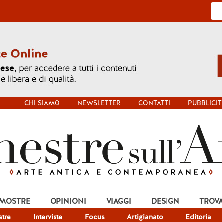
CHI SIAMO
NEWSLETTER
CONTATTI
PUBBLICIT
 MOSTRE
OPINIONI
VIAGGI
DESIGN
TROV
tre
Interviste
Focus
Artigianato
Editoria