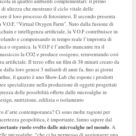
ticola in quattro ambienti complementari: il primo
i di altezza che mostrano il ciclo vitale delle
re il loro processo di fotosintesi. Il secondo presenta
a V.O.F, “Virtual Oxygen Farm”. Nato dalla fusione di
hain e intelligenza artificiale, la V.O.F contribuisce in
alcolando e compensando in tempo reale l’impronta di
tica o organica. la V.O.F è l’anello mancante tra il
massiccio la CO2 e produce ossigeno, reinventando così
a artificiale. Il terzo offre un film di 38 minuti creato da
dalla loro genesi 3 miliardi di anni fa, fino ai giorni
 Infine, il quarto è uno Show-Lab che espone i prodotti
opee specializzate nella produzione di oggetti progettati
iezza delle possibilità offerte dalle microalghe in
design, nutrizione, edilizia o isolamento
ro d’arte contemporanea? Ci sono molte ragioni per
certezza geopolitica, è importante, fanno sapere dal
mportante ruolo svolto dalle microalghe nel mondo
. A
 delle microalghe, “che ci ha permesso di aggiungere una