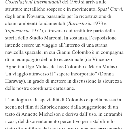
Costellazioni Intermutabili
del 1960 si arriva alle
strutture metalliche sospese e in movimento,
Spazi Curvi
,
degli anni Novanta, passando per la ricostruzione di
alcuni ambienti fondamentali (
Bariestesia
1973 e
Topoestesia
1977), attraverso cui restituire parte della
storia dello Studio Marconi. In sostanza, l’esposizione
intende essere un viaggio all’interno di una strana
navicella spaziale, in cui Gianni Colombo è in compagnia
di un equipaggio del tutto eccezionale (da Vincenzo
Agnetti a Ugo Mulas, da Joe Colombo a Maria Mulas).
Un viaggio attraverso il “sapere incorporato” (Donna
Haraway), in grado di mettere in discussione la sicurezza
delle nostre coordinate cartesiane.
L’analogia tra la spazialità di Colombo e quella messa in
scena nel film di Kubrick nasce dalla suggestione di un
testo di Annette Michelson e deriva dall’uso, in entrambi
i casi, del disorientamento percettivo per ristabilire lo
stato di equilibrio del nostro corpo come processo aperto.