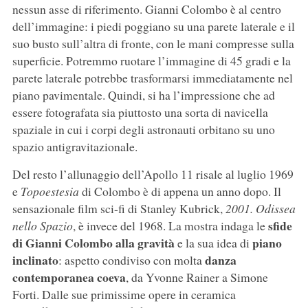
nessun asse di riferimento. Gianni Colombo è al centro
dell’immagine: i piedi poggiano su una parete laterale e il
suo busto sull’altra di fronte, con le mani compresse sulla
superficie. Potremmo ruotare l’immagine di 45 gradi e la
parete laterale potrebbe trasformarsi immediatamente nel
piano pavimentale. Quindi, si ha l’impressione che ad
essere fotografata sia piuttosto una sorta di navicella
spaziale in cui i corpi degli astronauti orbitano su uno
spazio antigravitazionale.
Del resto l’allunaggio dell’Apollo 11 risale al luglio 1969
e
Topoestesia
di Colombo è di appena un anno dopo. Il
sensazionale film sci-fi di Stanley Kubrick,
2001. Odissea
sfide
nello Spazio
, è invece del 1968. La mostra indaga le
di Gianni Colombo alla gravità
piano
e la sua idea di
inclinato
danza
: aspetto condiviso con molta
contemporanea coeva
, da Yvonne Rainer a Simone
Forti. Dalle sue primissime opere in ceramica