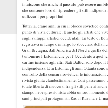
anche il passato può essere ambito
intuiscono che
che consente loro di riprendere gli stili indipenden
utilizzarli per propri fini.
Tuttavia, erano anni in cui il blocco sovietico co
punto di vista culturale. E anche gli artisti che v
sugli sviluppi artistici occidentali. Un testo di Bo
registrava in lungo e in largo lo sbocciare della nu
Gran Bretagna, dall’America del Nord a quella de
tantomeno l’Estonia, che per l’Occidente a quel te
cartine insieme agli altri Stati Baltici solo dopo il
indipendenza. E in Estonia, gli anni Ottanta sono 
controllo della censura sovietica: le informazioni 
rivista giunta clandestinamente. Così passeranno un
totale libertà di muoversi fra gli stili penetri anch
stampo neoespressionista abbia un suo momento di v
suoi principali protagonisti, Raoul Kurvitz e Urm