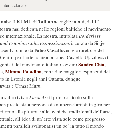
 internazionale.
tonia
KUMU
Tallinn
: il
di
accoglie infatti, dal 1°
ostra mai dedicata nelle regioni baltiche al movimento
so internazionale. La mostra, intitolata
Borderless
Sirje
e and Estonian Calm Expressionism
, è curata da
Fabio Cavallucci
Musei Estoni, e da
, già direttore del
l Centro per l’arte contemporanea Castello Ujazdowski
Sandro Chia
agonisti del movimento italiano, ovvero
,
Mimmo Paladino
ia,
, con i due maggiori esponenti del
o in Estonia negli anni Ottanta, dunque
urvitz e Urmas Muru.
a sulla rivista
Flash Art
il primo articolo sulla
n presto stata percorsa da numerosi artisti in giro per
itorno alla pittura e alle tecniche tradizionali dell’arte,
ttuale, all’idea di un’arte vista solo come progresso
menti paralleli sviluppatisi un po’ in tutto il mondo