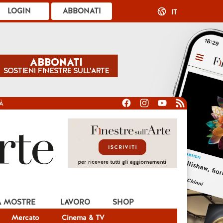
LOGIN
ABBONATI
IT
À
A MOSTRE
LAVORO
SHOP
Mercato
Cinema & TV