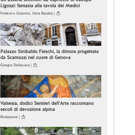
Ligozzi: fantasia alla tavola dei Medici
Federico Giannini, Ilaria Baratta |
Palazzo Sinibaldo Fieschi, la dimora progettata
da Scamozzi nel cuore di Genova
Giorgio Dellacasa |
Valsesia, dodici Sentieri dell’Arte raccontano
secoli di devozione alpina
Redazione |