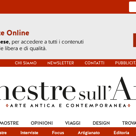
CHI SIAMO
NEWSLETTER
CONTATTI
PUBBLICIT
 MOSTRE
OPINIONI
VIAGGI
DESIGN
TROV
tre
Interviste
Focus
Artigianato
Editoria