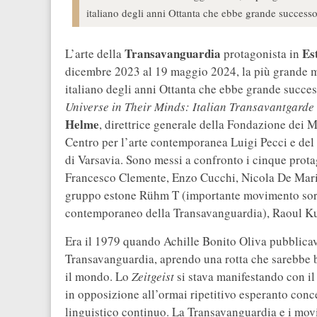
italiano degli anni Ottanta che ebbe grande successo
Transavanguardia
Es
L’arte della
protagonista in
dicembre 2023 al 19 maggio 2024, la più grande m
italiano degli anni Ottanta che ebbe grande succes
Universe in Their Minds: Italian Transavantgard
Helme
, direttrice generale della Fondazione dei 
Centro per l’arte contemporanea Luigi Pecci e de
di Varsavia. Sono messi a confronto i cinque prot
Francesco Clemente, Enzo Cucchi, Nicola De Mar
gruppo estone Rühm T (importante movimento sort
contemporaneo della Transavanguardia), Raoul K
Era il 1979 quando Achille Bonito Oliva pubblicav
Transavanguardia, aprendo una rotta che sarebbe be
il mondo. Lo
Zeitgeist
si stava manifestando con il r
in opposizione all’ormai ripetitivo esperanto conce
linguistico continuo. La Transavanguardia e i movi