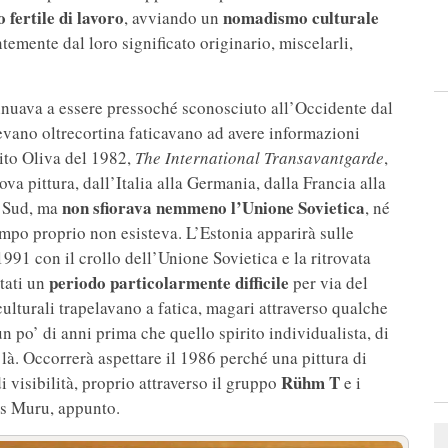
 fertile di lavoro
nomadismo culturale
, avviando un
temente dal loro significato originario, miscelarli,
ntinuava a essere pressoché sconosciuto all’Occidente dal
ivevano oltrecortina faticavano ad avere informazioni
nito Oliva del 1982,
The International Transavantgarde
,
ova pittura, dall’Italia alla Germania, dalla Francia alla
non sfiorava nemmeno l’Unione Sovietica
l Sud, ma
, né
mpo proprio non esisteva. L’Estonia apparirà sulle
 1991 con il crollo dell’Unione Sovietica e la ritrovata
periodo particolarmente difficile
stati un
per via del
culturali trapelavano a fatica, magari attraverso qualche
 po’ di anni prima che quello spirito individualista, di
e là. Occorrerà aspettare il 1986 perché una pittura di
Rühm T
isibilità, proprio attraverso il gruppo
e i
as Muru, appunto.