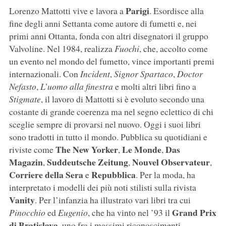
Parigi
Lorenzo Mattotti vive e lavora a
. Esordisce alla
fine degli anni Settanta come autore di fumetti e, nei
primi anni Ottanta, fonda con altri disegnatori il gruppo
Valvoline. Nel 1984, realizza
Fuochi
, che, accolto come
un evento nel mondo del fumetto, vince importanti premi
internazionali. Con
Incident
,
Signor Spartaco
,
Doctor
Nefasto
,
L’uomo alla finestra
e molti altri libri fino a
Stigmate
, il lavoro di Mattotti si è evoluto secondo una
costante di grande coerenza ma nel segno eclettico di chi
sceglie sempre di provarsi nel nuovo. Oggi i suoi libri
sono tradotti in tutto il mondo. Pubblica su quotidiani e
The New Yorker
Le Monde
Das
riviste come
,
,
Magazin
Suddeutsche Zeitung
Nouvel Observateur
,
,
,
Corriere della Sera
Repubblica
e
. Per la moda, ha
interpretato i modelli dei più noti stilisti sulla rivista
Vanity
. Per l’infanzia ha illustrato vari libri tra cui
Grand Prix
Pinocchio
ed
Eugenio
, che ha vinto nel ’93 il
di Bratislava
, uno fra i massimi riconoscimenti