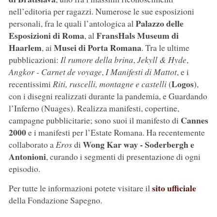
nell’editoria per ragazzi. Numerose le sue esposizioni
Palazzo delle
personali, fra le quali l’antologica al
Esposizioni di Roma
FransHals Museum di
, al
Haarlem
Musei di Porta Romana
, ai
. Tra le ultime
pubblicazioni:
Il rumore della brina
,
Jekyll & Hyde
,
Angkor - Carnet de voyage
,
I Manifesti di Mattot
, e i
Logos
recentissimi
Riti, ruscelli, montagne e castelli
(
),
con i disegni realizzati durante la pandemia, e Guardando
l’Inferno (Nuages). Realizza manifesti, copertine,
Cannes
campagne pubblicitarie; sono suoi il manifesto di
2000
e i manifesti per l’Estate Romana. Ha recentemente
Wong Kar way - Soderbergh e
collaborato a
Eros
di
Antonioni
, curando i segmenti di presentazione di ogni
episodio.
sito ufficiale
Per tutte le informazioni potete visitare il
della Fondazione Sapegno.