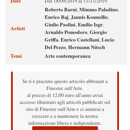
Date
Dal 18/09/2019 al 11/11/2019
Roberto Barni
Mimmo Paladino
,
,
Enrico Baj
Jannis Kounellis
,
,
Giulio Paolini
Emilio Isgr
,
,
Artisti
Arnaldo Pomodoro
Giorgio
,
Griffa
Enrico Castellani
Lucio
,
,
Del Pezzo
Hermann Nitsch
,
Temi
Arte contemporanea
Se ti è piaciuto questo articolo abbonati a
Finestre sull'Arte.
al prezzo di 12,00 euro all'anno avrai
accesso illimitato agli articoli pubblicati sul
sito di Finestre sull'Arte e ci aiuterai a
crescere e a mantenere la nostra
informazione libera e indipendente.