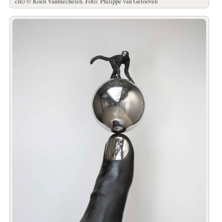
cm) © Koen Vanmechelen. Foto: Philippe van Gelooven