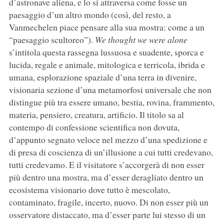
d’astronave aliena, e lo si attraversa come fosse un
paesaggio d’un altro mondo (così, del resto, a
Vanmechelen piace pensare alla sua mostra: come a un
“paesaggio scultoreo”).
We thought we were alone
s’intitola questa rassegna lussuosa e suadente, sporca e
lucida, regale e animale, mitologica e terricola, ibrida e
umana, esplorazione spaziale d’una terra in divenire,
visionaria sezione d’una metamorfosi universale che non
distingue più tra essere umano, bestia, rovina, frammento,
materia, pensiero, creatura, artificio. Il titolo sa al
contempo di confessione scientifica non dovuta,
d’appunto segnato veloce nel mezzo d’una spedizione e
di presa di coscienza di un’illusione a cui tutti credevano,
tutti credevamo. E il visitatore s’accorgerà di non esser
più dentro una mostra, ma d’esser deragliato dentro un
ecosistema visionario dove tutto è mescolato,
contaminato, fragile, incerto, nuovo. Di non esser più un
osservatore distaccato, ma d’esser parte lui stesso di un