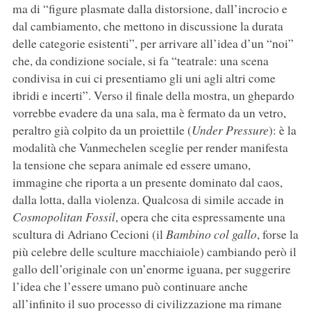
ma di “figure plasmate dalla distorsione, dall’incrocio e
dal cambiamento, che mettono in discussione la durata
delle categorie esistenti”, per arrivare all’idea d’un “noi”
che, da condizione sociale, si fa “teatrale: una scena
condivisa in cui ci presentiamo gli uni agli altri come
ibridi e incerti”. Verso il finale della mostra, un ghepardo
vorrebbe evadere da una sala, ma è fermato da un vetro,
peraltro già colpito da un proiettile (
Under Pressure
): è la
modalità che Vanmechelen sceglie per render manifesta
la tensione che separa animale ed essere umano,
immagine che riporta a un presente dominato dal caos,
dalla lotta, dalla violenza. Qualcosa di simile accade in
Cosmopolitan Fossil
, opera che cita espressamente una
scultura di Adriano Cecioni (il
Bambino col gallo
, forse la
più celebre delle sculture macchiaiole) cambiando però il
gallo dell’originale con un’enorme iguana, per suggerire
l’idea che l’essere umano può continuare anche
all’infinito il suo processo di civilizzazione ma rimane