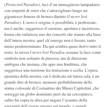
(
Protected Paradise
), luci d’un immaginoso lampadario
con serpenti di vetro che s’attorcigliano lungo un
gigantesco femore di bronzo dipinto (
I never lost
Paradise
). L’uovo è origine, è possibilità, è perfezione,
ma è anche, suggerisce il curatore, apertura e incertezza,
forma che enfatizza uno dei concetti che stanno alla base
dell’intera mostra: quel ch’emerge non è fissato, tanto
meno predeterminato. Da qui sembra quasi derivi tutto il
resto: la stessa
I never lost Paradise
assume la luce come
simbolo non soltanto di purezza, ma di direzione
ambigua che insinua, che apre una fenditura, che
suggerisce una tensione fra tentazione e scelta. L’opera
eponima della mostra, cui è dedicata un’intera sala, è un
grande dito di bronzo, memore probabilmente della
statua colossale di Costantino dei Musei Capitolini, che
sorregge un globo dominato però da un cercopiteco,
salito fin sopra la sfera per negare l’assunto della
sovranità dell’essere umano sul mondo, e quindi,