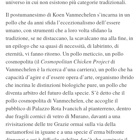
universo in cui non esistono più categorie tradizionali.
Il postumanesimo di Koen Vanmechelen s’incarna in un
pollo che da anni sfida l’eccezionalismo dell’essere
umano, con strumenti che a loro volta sfidano la
tradizione, se ne distaccano, la scavalcano ma alla fine, in
un epilogo che sa quasi di necessità, di labirinto, di
eternità, vi fanno ritorno. Un pollo meticcio, un pollo
cosmopolita (il
Cosmopolitan Chicken Project
di
Vanmechelen è la ricerca d’una carriera), un pollo che ha
capacità d’agire e d’essere opera d’arte, organismo ibrido
che incrina le distinzioni biologiche pure, un pollo che
diventa arbitro del futuro della specie. S’è detto che il
pollo cosmopolita di Vanmechelen, che accoglie il
pubblico di Palazzo Rota Ivancich al pianterreno, dentro
due fragili cornici di vetro di Murano, davanti a una
rivisitazione delle tre Grazie ormai sulla via della
metamorfosi in iguane e a una specie d’erma bifronte
dinnanzi a cui è difficile stabilire dov’è che comincia il