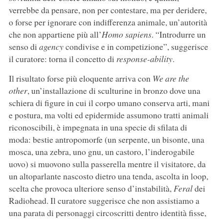
verrebbe da pensare, non per contestare, ma per deridere,
o forse per ignorare con indifferenza animale, un’autorità
che non appartiene più all’
Homo sapiens
. “Introdurre un
senso di
agency
condivise e in competizione”, suggerisce
il curatore: torna il concetto di
response-ability
.
Il risultato forse più eloquente arriva con
We are the
other
, un’installazione di sculturine in bronzo dove una
schiera di figure in cui il corpo umano conserva arti, mani
e postura, ma volti ed epidermide assumono tratti animali
riconoscibili, è impegnata in una specie di sfilata di
moda: bestie antropomorfe (un serpente, un bisonte, una
mosca, una zebra, uno gnu, un castoro, l’inderogabile
uovo) si muovono sulla passerella mentre il visitatore, da
un altoparlante nascosto dietro una tenda, ascolta in loop,
scelta che provoca ulteriore senso d’instabilità,
Feral
dei
Radiohead. Il curatore suggerisce che non assistiamo a
una parata di personaggi circoscritti dentro identità fisse,