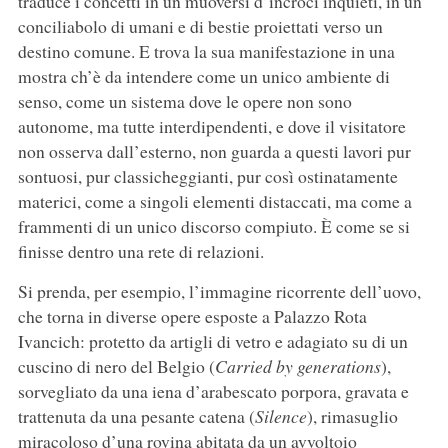
traduce i concetti in un muoversi d’incroci inquieti, in un
conciliabolo di umani e di bestie proiettati verso un
destino comune. E trova la sua manifestazione in una
mostra ch’è da intendere come un unico ambiente di
senso, come un sistema dove le opere non sono
autonome, ma tutte interdipendenti, e dove il visitatore
non osserva dall’esterno, non guarda a questi lavori pur
sontuosi, pur classicheggianti, pur così ostinatamente
materici, come a singoli elementi distaccati, ma come a
frammenti di un unico discorso compiuto. È come se si
finisse dentro una rete di relazioni.
Si prenda, per esempio, l’immagine ricorrente dell’uovo,
che torna in diverse opere esposte a Palazzo Rota
Ivancich: protetto da artigli di vetro e adagiato su di un
cuscino di nero del Belgio (
Carried by generations
),
sorvegliato da una iena d’arabescato porpora, gravata e
trattenuta da una pesante catena (
Silence
), rimasuglio
miracoloso d’una rovina abitata da un avvoltoio