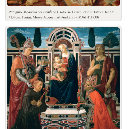
Perugino,
Madonna col Bambino
(1470-1471 circa; olio su tavola, 62,3 x
41,4 cm; Parigi, Musée Jacquemart-André, inv. MJAP-P.1830)