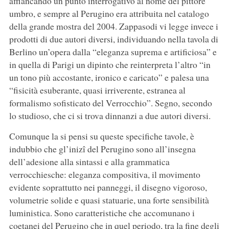
affiancando un punto interrogativo al nome del pittore
umbro, e sempre al Perugino era attribuita nel catalogo
della grande mostra del 2004. Zappasodi vi legge invece i
prodotti di due autori diversi, individuando nella tavola di
Berlino un’opera dalla “eleganza suprema e artificiosa” e
in quella di Parigi un dipinto che reinterpreta l’altro “in
un tono più accostante, ironico e caricato” e palesa una
“fisicità esuberante, quasi irriverente, estranea al
formalismo sofisticato del Verrocchio”. Segno, secondo
lo studioso, che ci si trova dinnanzi a due autori diversi.
Comunque la si pensi su queste specifiche tavole, è
indubbio che gl’inizî del Perugino sono all’insegna
dell’adesione alla sintassi e alla grammatica
verrocchiesche: eleganza compositiva, il movimento
evidente soprattutto nei panneggi, il disegno vigoroso,
volumetrie solide e quasi statuarie, una forte sensibilità
luministica. Sono caratteristiche che accomunano i
coetanei del Perugino che in quel periodo, tra la fine degli