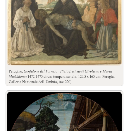
Perugino,
Gonfalone del Farneto - Pietà fra i santi Girolamo e Maria
Maddalena
(1472-1475 circa; tempera su tela, 129,5 x 165 cm; Perugia,
Galleria Nazionale dell’Umbria, inv. 220)