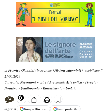
di
Federico Giannini
(Instagram:
@federicogiannini1
), pubblicato il
21/05/2023
Categorie:
Recensioni mostre
/ Argomenti:
Arte antica
-
Perugia
-
Perugino
-
Quattrocento
-
Rinascimento
-
Umbria
14
Google
Discover
Fonti preferite
Seguici su