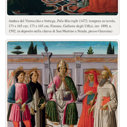
Andrea del Verrocchio e bottega,
Pala Macinghi
(1472; tempera su tavola,
173 x 165 cm; 173 x 165 cm; Firenze, Gallerie degli Uffizi, inv. 1890, n.
1592; in deposito nella chiesa di San Martino a Strada, presso Grassina)