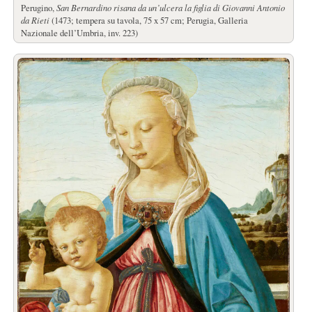
Perugino,
San Bernardino risana da un’ulcera la figlia di Giovanni Antonio
da Rieti
(1473; tempera su tavola, 75 x 57 cm; Perugia, Galleria
Nazionale dell’Umbria, inv. 223)