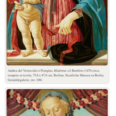
Andrea del Verrocchio o Perugino,
Madonna col Bambino
(1470 circa;
tempera su tavola, 75,8 x 47,9 cm; Berlino, Staatliche Museen zu Berlin,
Gemäldegalerie, inv. 108)