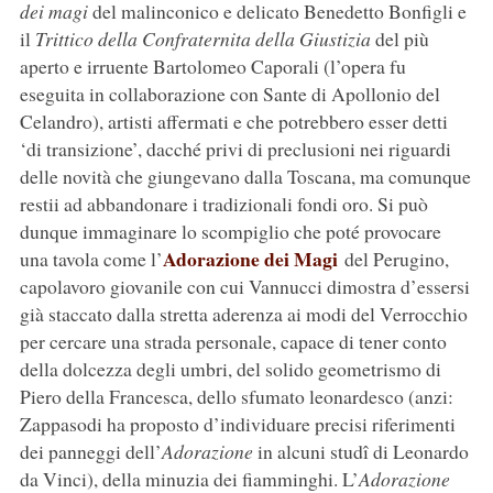
dei magi
del malinconico e delicato Benedetto Bonfigli e
il
Trittico della Confraternita della Giustizia
del più
aperto e irruente Bartolomeo Caporali (l’opera fu
eseguita in collaborazione con Sante di Apollonio del
Celandro), artisti affermati e che potrebbero esser detti
‘di transizione’, dacché privi di preclusioni nei riguardi
delle novità che giungevano dalla Toscana, ma comunque
restii ad abbandonare i tradizionali fondi oro. Si può
dunque immaginare lo scompiglio che poté provocare
Adorazione dei Magi
una tavola come l’
del Perugino,
capolavoro giovanile con cui Vannucci dimostra d’essersi
già staccato dalla stretta aderenza ai modi del Verrocchio
per cercare una strada personale, capace di tener conto
della dolcezza degli umbri, del solido geometrismo di
Piero della Francesca, dello sfumato leonardesco (anzi:
Zappasodi ha proposto d’individuare precisi riferimenti
dei panneggi dell’
Adorazione
in alcuni studî di Leonardo
da Vinci), della minuzia dei fiamminghi. L’
Adorazione