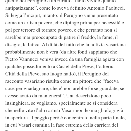
quello del Perugino è un ritratto “tanto vivido quanto
antipatizzante”, come lo aveva definito Antonio Paolucci.
Si legga l’incipit, intanto: il Perugino viene presentato
come un artista povero, che dipinge prima per necessità e
poi per terrore di tornare povero, e che pertanto non si
sarebbe mai preoccupato di patire il freddo, la fame, il
disagio, la fatica. Al di là del fatto che la notizia vasariana
probabilmente non è vera (da altre fonti sappiamo che
Pietro Vannucci veniva invece da una famiglia agiata con
qualche possedimento a Castel della Pieve, l’odierna
Città della Pieve, suo luogo natio), il Perugino del
racconto vasariano risulta come un pittore che “faceva
cose per guadagnare, che e’ non arebbe forse guardate, se
avesse avuto da mantenersi”. Una descrizione poco
lusinghiera, se vogliamo, specialmente se si considera
che nelle vite d’altri artisti Vasari non lesina gli elogi già
in apertura. Il peggio però è concentrato nella parte finale,
in cui Vasari esamina la fase estrema della carriera del