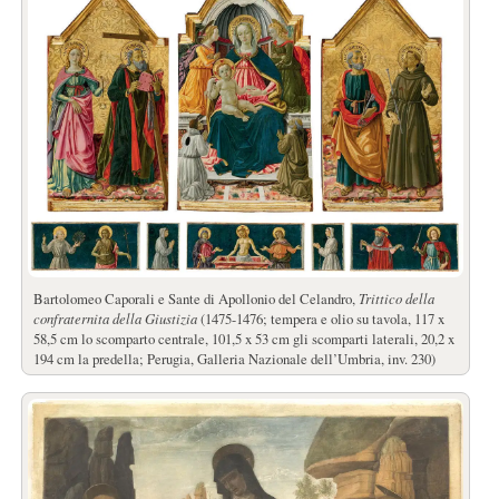
Bartolomeo Caporali e Sante di Apollonio del Celandro,
Trittico della
confraternita della Giustizia
(1475-1476; tempera e olio su tavola, 117 x
58,5 cm lo scomparto centrale, 101,5 x 53 cm gli scomparti laterali, 20,2 x
194 cm la predella; Perugia, Galleria Nazionale dell’Umbria, inv. 230)