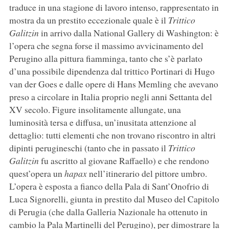
traduce in una stagione di lavoro intenso, rappresentato in
mostra da un prestito eccezionale quale è il
Trittico
Galitzin
in arrivo dalla National Gallery di Washington: è
l’opera che segna forse il massimo avvicinamento del
Perugino alla pittura fiamminga, tanto che s’è parlato
d’una possibile dipendenza dal trittico Portinari di Hugo
van der Goes e dalle opere di Hans Memling che avevano
preso a circolare in Italia proprio negli anni Settanta del
XV secolo. Figure insolitamente allungate, una
luminosità tersa e diffusa, un’inusitata attenzione al
dettaglio: tutti elementi che non trovano riscontro in altri
dipinti perugineschi (tanto che in passato il
Trittico
Galitzin
fu ascritto al giovane Raffaello) e che rendono
quest’opera un
hapax
nell’itinerario del pittore umbro.
L’opera è esposta a fianco della Pala di Sant’Onofrio di
Luca Signorelli, giunta in prestito dal Museo del Capitolo
di Perugia (che dalla Galleria Nazionale ha ottenuto in
cambio la Pala Martinelli del Perugino), per dimostrare la