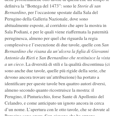
definiva la “Bottega del 1473”: sono le
Storie di san
Bernardino
, per l’occasione spostate dalla Sala del
Perugino della Galleria Nazionale, dove sono
abitualmente esposte, al corridoio che apre la mostra in
Sala Podiani, e per le quali viene riaffermata la paternità
peruginesca, almeno per quel che riguarda la regia
complessiva e l’esecuzione di due tavole, quelle con
San
Bernardino che risana da un’ulcera la figlia di Giovanni
Antonio da Rieti
e
San Bernardino che restituisce la vista
a un cieco
. La diversità di stili e la qualità discontinua (ci
sono anche due tavole, quelle più rigide della serie, che
devono ancora trovare un’attribuzione) ha portato a
identificare per queste tavole ben quattro autori diversi,
almeno secondo quanto ricostruisce la mostra: il
Perugino, il Pinturicchio, forse Sante di Apollonio del
Celandro, e come anticipato un ignoto ancora in cerca
d’un nome. L’apertura con le otto tavole, che se dovute al
Perugino sono opera d’un giovane che ha appena