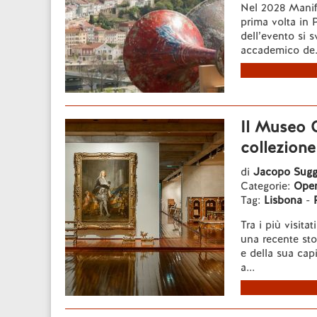
Nel 2028 Manife
prima volta in P
dell’evento si s
accademico de.
Il Museo G
collezione
di
Jacopo Sugg
Categorie:
Opere
Tag:
Lisbona
-
Tra i più visit
una recente stor
e della sua cap
a...