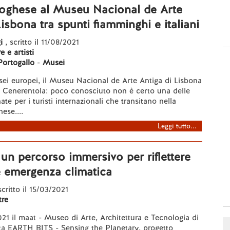
toghese al Museu Nacional de Arte
Lisbona tra spunti fiamminghi e italiani
i
, scritto il 11/08/2021
 e artisti
Portogallo
-
Musei
sei europei, il Museu Nacional de Arte Antiga di Lisbona
la Cenerentola: poco conosciuto non è certo una delle
te per i turisti internazionali che transitano nella
ese....
Leggi tutto...
un percorso immersivo per riflettere
le emergenza climatica
scritto il 15/03/2021
re
21 il maat - Museo di Arte, Architettura e Tecnologia di
ta EARTH BITS - Sensing the Planetary, progetto