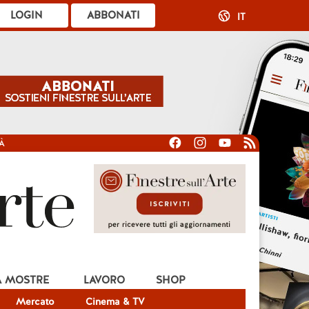
LOGIN
ABBONATI
IT
À
A MOSTRE
LAVORO
SHOP
Mercato
Cinema & TV