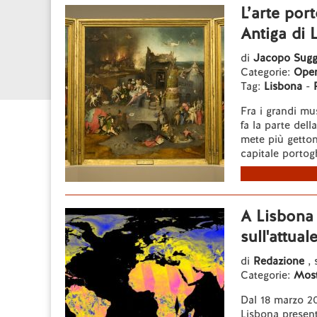
L’arte por
Antiga di 
di
Jacopo Sugg
Categorie:
Opere
Tag:
Lisbona
-
Fra i grandi mu
fa la parte del
mete più gettona
capitale portogh
A Lisbona 
sull'attua
di
Redazione
, 
Categorie:
Most
Dal 18 marzo 20
Lisbona presen