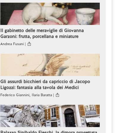
Il gabinetto delle meraviglie di Giovanna
Garzoni: frutta, porcellana e miniature
Andrea Fusani |
Gli assurdi bicchieri da capriccio di Jacopo
Ligozzi: fantasia alla tavola dei Medici
Federico Giannini, Ilaria Baratta |
Palazzo Sinibaldo Fieschi, la dimora progettata