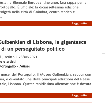
sta, la Biennale Europea Itinerante, farà tappa per la
ortogallo. È ufficiale: la diciassettesima edizione
volgerà nella città di Coimbra, centro storico e
..
Leggi tutto...
ulbenkian di Lisbona, la gigantesca
 di un perseguitato politico
i
, scritto il 25/08/2021
 e artisti
Portogallo
-
Musei
ati musei del Portogallo, il Museo Gulbenkian, seppur con
ia, è diventato una delle principali attrazioni del Paese
itale, Lisbona. Questa rapidissima affermazione è dovuta
Leggi tutto...