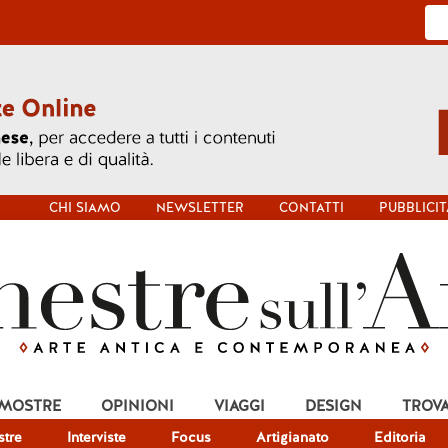
CHI SIAMO
NEWSLETTER
CONTATTI
PUBBLICIT
 MOSTRE
OPINIONI
VIAGGI
DESIGN
TROV
tre
Interviste
Focus
Artigianato
Editoria