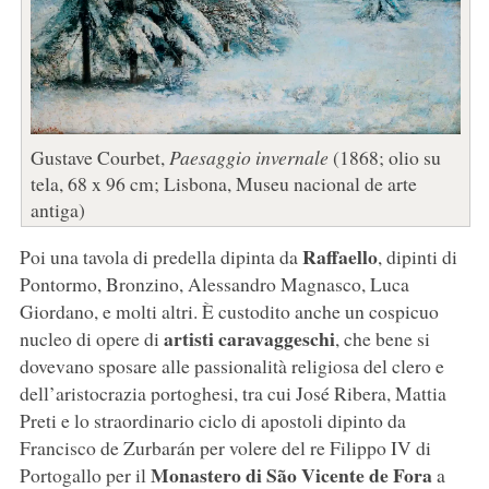
Gustave Courbet,
Paesaggio invernale
(1868; olio su
tela, 68 x 96 cm; Lisbona, Museu nacional de arte
antiga)
Raffaello
Poi una tavola di predella dipinta da
, dipinti di
Pontormo, Bronzino, Alessandro Magnasco, Luca
Giordano, e molti altri. È custodito anche un cospicuo
artisti caravaggeschi
nucleo di opere di
, che bene si
dovevano sposare alle passionalità religiosa del clero e
dell’aristocrazia portoghesi, tra cui José Ribera, Mattia
Preti e lo straordinario ciclo di apostoli dipinto da
Francisco de Zurbarán per volere del re Filippo IV di
Monastero di São Vicente de Fora
Portogallo per il
a