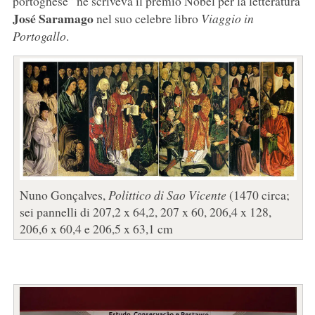
portoghese” ne scriveva il premio Nobel per la letteratura
José Saramago
nel suo celebre libro
Viaggio in
Portogallo
.
Nuno Gonçalves,
Polittico di Sao Vicente
(1470 circa;
sei pannelli di 207,2 x 64,2, 207 x 60, 206,4 x 128,
206,6 x 60,4 e 206,5 x 63,1 cm