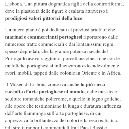
Lisbona. Una pittura dogmatica figlia della controriforma,
i
dove la plasticità delle figure è esaltata attraverso
prodigiosi valori pittorici della luce
.
Un intero piano è poi dedicato ai preziosi artefatti che
marinai e commercianti portoghesi
riportarono dalle
numerose tratte commerciali e dai lontanissimi regni,
spesso depredati, che la grande potenza navale del
Portogallo aveva raggiunto: porcellane cinesi che con le
maioliche portoghesi si influenzarono vicendevolmente,
avori, mobili, tappeti dalle colonie in Oriente e in Africa.
la più ricca
Il Museo di Lisbona conserva anche
raccolta d’arte portoghese al mondo
, dalle massicce
sculture romaniche policrome, a quelle in legno gotiche,
alle opere che testimoniano la lunga e duratura influenza
dell’arte fiamminga sull’arte portoghese, di cui
apprezzava la brillantezza dei colori e la resa realistica.
Gli stretti rapporti commerciali fra i Paesi Bassi e