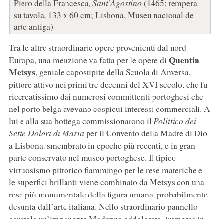
Piero della Francesca,
Sant’Agostino
(1465; tempera
su tavola, 133 x 60 cm; Lisbona, Museu nacional de
arte antiga)
Tra le altre straordinarie opere provenienti dal nord
Quentin
Europa, una menzione va fatta per le opere di
Metsys
, geniale capostipite della Scuola di Anversa,
pittore attivo nei primi tre decenni del XVI secolo, che fu
ricercatissimo dai numerosi committenti portoghesi che
nel porto belga avevano cospicui interessi commerciali. A
lui e alla sua bottega commissionarono il
Polittico dei
Sette Dolori di Maria
per il Convento della Madre di Dio
a Lisbona, smembrato in epoche più recenti, e in gran
parte conservato nel museo portoghese. Il tipico
virtuosismo pittorico fiammingo per le rese materiche e
le superfici brillanti viene combinato da Metsys con una
resa più monumentale della figura umana, probabilmente
desunta dall’arte italiana. Nello straordinario pannello
centrale un’imponente Madonna addolorata, immersa in