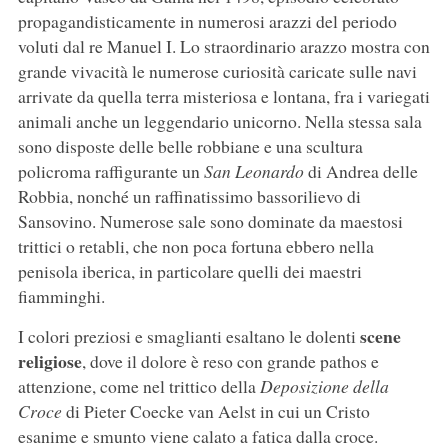
propagandisticamente in numerosi arazzi del periodo
voluti dal re Manuel I. Lo straordinario arazzo mostra con
grande vivacità le numerose curiosità caricate sulle navi
arrivate da quella terra misteriosa e lontana, fra i variegati
animali anche un leggendario unicorno. Nella stessa sala
sono disposte delle belle robbiane e una scultura
policroma raffigurante un
San Leonardo
di Andrea delle
Robbia, nonché un raffinatissimo bassorilievo di
Sansovino. Numerose sale sono dominate da maestosi
trittici o retabli, che non poca fortuna ebbero nella
penisola iberica, in particolare quelli dei maestri
fiamminghi.
scene
I colori preziosi e smaglianti esaltano le dolenti
religiose
, dove il dolore è reso con grande pathos e
attenzione, come nel trittico della
Deposizione della
Croce
di Pieter Coecke van Aelst in cui un Cristo
esanime e smunto viene calato a fatica dalla croce.