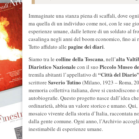
Immaginate una stanza piena di scaffali, dove ogni
ma quella di un individuo come noi, con le sue gio
esperienze umane, dalle lettere di un soldato al fr
casalinga negli anni del boom economico, fino ai ri
pagine dei diari
Tutto affidato alle
.
colline della Toscana
alta Valti
Siamo tra le
, nell’
Diaristico Nazionale
Piccolo Museo de
con il suo
“Città del Diario
tremila abitanti l’appellativo di
Saverio Tutino
scrittore
(Milano, 1923 – Roma, 201
memoria collettiva italiana, dove si custodiscono 
autobiografie. Questo progetto nasce dall’idea ch
ordinarietà, abbia un valore storico e umano. Qui,
mosaico vivente della storia d’Italia, raccontata n
dalla gente comune. Ogni anno, l’Archivio accogl
inestimabile di esperienze umane.