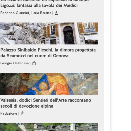
Ligozzi: fantasia alla tavola dei Medici
Federico Giannini, Ilaria Baratta |
Palazzo Sinibaldo Fieschi, la dimora progettata
da Scamozzi nel cuore di Genova
Giorgio Dellacasa |
Valsesia, dodici Sentieri dell’Arte raccontano
secoli di devozione alpina
Redazione |