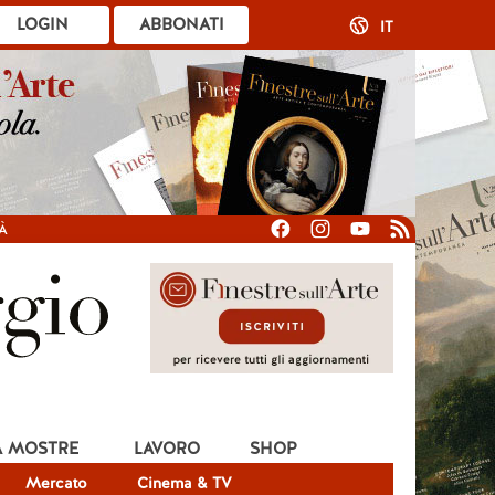
LOGIN
ABBONATI
IT
À
A MOSTRE
LAVORO
SHOP
Mercato
Cinema & TV