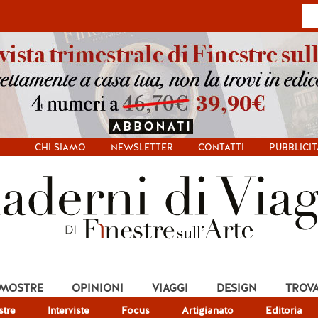
CHI SIAMO
NEWSLETTER
CONTATTI
PUBBLICIT
 MOSTRE
OPINIONI
VIAGGI
DESIGN
TROV
tre
Interviste
Focus
Artigianato
Editoria