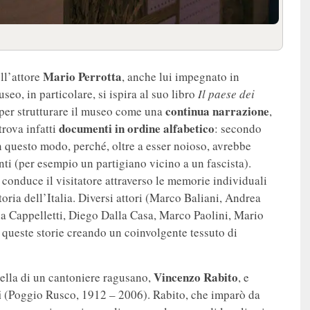
Mario Perrotta
ell’attore
, anche lui impegnato in
seo, in particolare, si ispira al suo libro
Il paese dei
continua narrazione
per strutturare il museo come una
,
documenti in ordine alfabetico
trova infatti
: secondo
n questo modo, perché, oltre a esser noioso, avrebbe
i (per esempio un partigiano vicino a un fascista).
conduce il visitatore attraverso le memorie individuali
toria dell’Italia. Diversi attori (Marco Baliani, Andrea
a Cappelletti, Diego Dalla Casa, Marco Paolini, Mario
 queste storie creando un coinvolgente tessuto di
Vincenzo Rabito
uella di un cantoniere ragusano,
, e
i
(Poggio Rusco, 1912 – 2006). Rabito, che imparò da