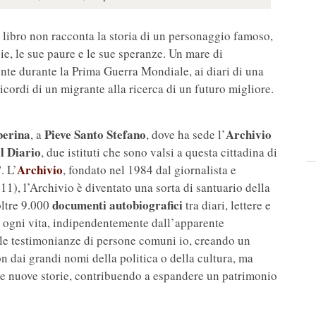
 libro non racconta la storia di un personaggio famoso,
ie, le sue paure e le sue speranze. Un mare di
onte durante la Prima Guerra Mondiale, ai diari di una
cordi di un migrante alla ricerca di un futuro migliore.
berina
Pieve Santo Stefano
Archivio
, a
, dove ha sede l’
l Diario
, due istituti che sono valsi a questa cittadina di
”
Archivio
. L’
, fondato nel 1984 dal giornalista e
1), l’Archivio è diventato una sorta di santuario della
documenti autobiografici
oltre 9.000
tra diari, lettere e
e ogni vita, indipendentemente dall’apparente
 le testimonianze di persone comuni io, creando un
on dai grandi nomi della politica o della cultura, ma
ie nuove storie, contribuendo a espandere un patrimonio