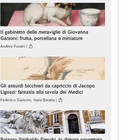
Il gabinetto delle meraviglie di Giovanna
Garzoni: frutta, porcellana e miniature
Andrea Fusani |
Gli assurdi bicchieri da capriccio di Jacopo
Ligozzi: fantasia alla tavola dei Medici
Federico Giannini, Ilaria Baratta |
Palazzo Sinibaldo Fieschi, la dimora progettata