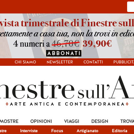
CHI SIAMO
NEWSLETTER
CONTATTI
PUBBLICIT
 MOSTRE
OPINIONI
VIAGGI
DESIGN
TROV
tre
Interviste
Focus
Artigianato
Editoria