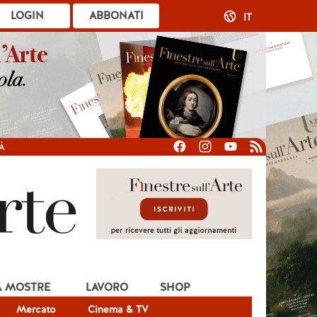
LOGIN
ABBONATI
IT
À
A MOSTRE
LAVORO
SHOP
Mercato
Cinema & TV