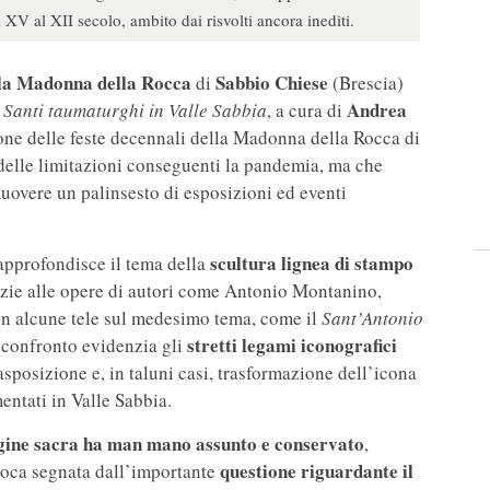
XV al XII secolo, ambito dai risvolti ancora inediti.
lla Madonna della Rocca
Sabbio Chiese
di
(Brescia)
Andrea
Santi taumaturghi in Valle Sabbia
, a cura di
one delle feste decennali della Madonna della Rocca di
i delle limitazioni conseguenti la pandemia, ma che
uovere un palinsesto di esposizioni ed eventi
scultura lignea di stampo
approfondisce il tema della
grazie alle opere di autori come Antonio Montanino,
on alcune tele sul medesimo tema, come il
Sant’Antonio
stretti legami iconografici
 confronto evidenzia gli
asposizione e, in taluni casi, trasformazione dell’icona
entati in Valle Sabbia.
magine sacra ha man mano assunto e conservato
,
questione riguardante il
poca segnata dall’importante