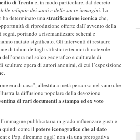
cilio di Trento
e, in modo particolare, dal decreto
elle reliquie dei santi e delle sacre immagini
. La
stratificazione iconica
to ha determinato una
che,
opportunità di riproduzione offerte dall’avvento della
dei segni, portando a risemantizzare schemi e
hanno mutato significato. Gli interventi di restauro
e di taluni dettagli stilistici e tecnici di notevole
a dell’opera nel solco geografico e culturale di
di sculture opera di autori anonimi, di cui l’esposizione
ne.
ne era di casa”, allestita a metà percorso nel vano che
 illustra la diffusione popolare della devozione
ventina di rari documenti a stampa ed ex voto
l’immagine pubblicitaria in grado influenzare gusti e
potere iconografico che al dato
ta quindi come il
ent e Pop, diremmo oggi) non sia una prerogativa