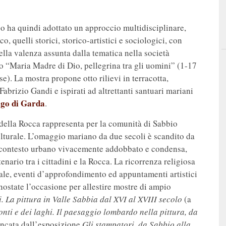
ico ha quindi adottato un approccio multidisciplinare,
o, quelli storici, storico-artistici e sociologici, con
ella valenza assunta dalla tematica nella società
to “Maria Madre di Dio, pellegrina tra gli uomini” (1-17
). La mostra propone otto rilievi in terracotta,
abrizio Gandi e ispirati ad altrettanti santuari mariani
go di Garda
.
ella Rocca rappresenta per la comunità di Sabbio
culturale. L’omaggio mariano da due secoli è scandito da
un contesto urbano vivacemente addobbato e condensa,
nario tra i cittadini e la Rocca. La ricorrenza religiosa
ale, eventi d’approfondimento ed appuntamenti artistici
nostate l’occasione per allestire mostre di ampio
. La pittura in Valle Sabbia dal XVI al XVIII secolo
(a
nti e dei laghi. Il paesaggio lombardo nella pittura, da
ancata dall’esposizione
Gli stampatori, da Sabbio alla