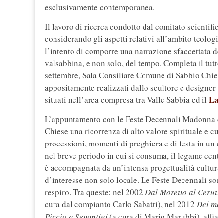
esclusivamente contemporanea.
Il lavoro di ricerca condotto dal comitato scientif
considerando gli aspetti relativi all’ambito teologic
l’intento di comporre una narrazione sfaccettata d
valsabbina, e non solo, del tempo. Completa il tut
settembre, Sala Consiliare Comune di Sabbio Chiese
appositamente realizzati dallo scultore e designer F
La
situati nell’area compresa tra Valle Sabbia ed il
L’appuntamento con le Feste Decennali Madonna d
Chiese una ricorrenza di alto valore spirituale e 
processioni, momenti di preghiera e di festa in 
nel breve periodo in cui si consuma, il legame cente
è accompagnata da un’intensa progettualità cultur
d’interesse non solo locale. Le Feste Decennali so
respiro. Tra queste: nel 2002
Dal Moretto al Ceruti
cura dal compianto Carlo Sabatti), nel 2012
Dei mo
Piccio a Segantini
(a cura di Mario Marubbi), affi