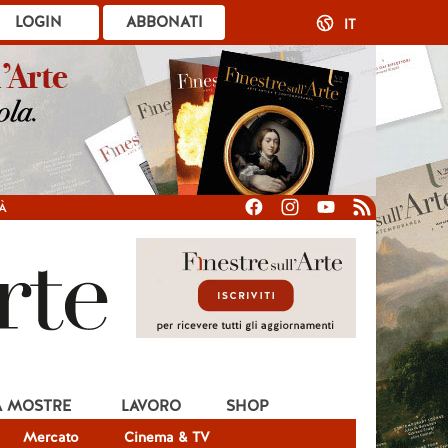
LOGIN
ABBONATI
IT
À
A MOSTRE
LAVORO
SHOP
Mercato
Cinema & TV