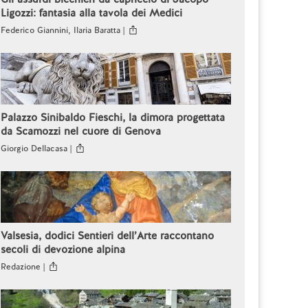
Ligozzi: fantasia alla tavola dei Medici
Federico Giannini, Ilaria Baratta |
Palazzo Sinibaldo Fieschi, la dimora progettata
da Scamozzi nel cuore di Genova
Giorgio Dellacasa |
Valsesia, dodici Sentieri dell’Arte raccontano
secoli di devozione alpina
Redazione |