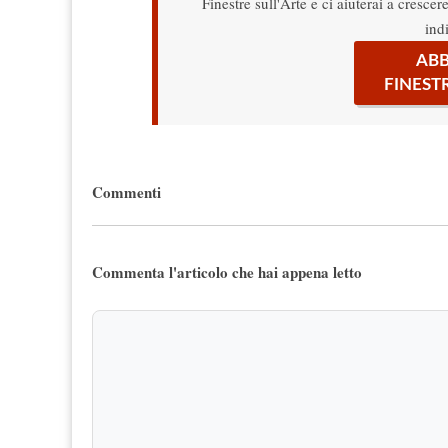
Finestre sull'Arte e ci aiuterai a cresce
ind
ABB
FINEST
Commenti
Commenta l'articolo che hai appena letto