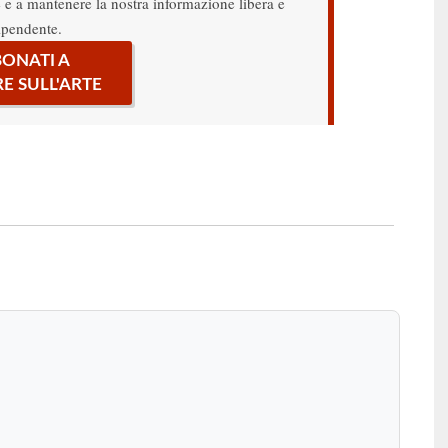
re e a mantenere la nostra informazione libera e
ipendente.
ONATI A
RE SULL'ARTE