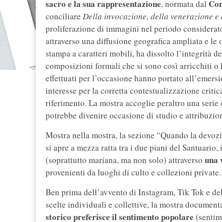
sacro e la sua rappresentazione
Con
, normata dal
conciliare
Della invocazione, della venerazione e d
proliferazione di immagini nel periodo considera
attraverso una diffusione geografica ampliata e le 
stampa a caratteri mobili, ha dissolto l’integrità 
composizioni formali che si sono così arricchiti o 
effettuati per l’occasione hanno portato all’emersion
interesse per la corretta contestualizzazione critic
riferimento. La mostra accoglie peraltro una serie 
potrebbe divenire occasione di studio e attribuzio
Mostra nella mostra, la sezione “Quando la devozio
si apre a mezza ratta tra i due piani del Santuario,
una 
(soprattutto mariana, ma non solo) attraverso
provenienti da luoghi di culto e collezioni private.
Ben prima dell’avvento di Instagram, Tik Tok e del
scelte individuali e collettive, la mostra documen
storico preferisce il sentimento popolare
(sentim