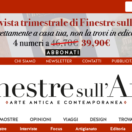
CHI SIAMO
NEWSLETTER
CONTATTI
PUBBLICIT
 MOSTRE
OPINIONI
VIAGGI
DESIGN
TROV
tre
Interviste
Focus
Artigianato
Editoria