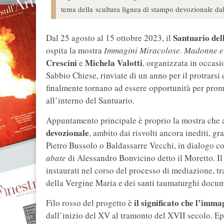
tema della scultura lignea di stampo devozionale dal 
Santuario de
Dal 25 agosto al 15 ottobre 2023, il
ospita la mostra
Immagini Miracolose. Madonne e 
Crescini
Michela Valotti
e
,
organizzata in occasi
Sabbio Chiese, rinviate di un anno per il protrars
finalmente tornano ad essere opportunità per prom
all’interno del Santuario.
Appuntamento principale è proprio la mostra che 
devozionale
, ambito dai risvolti ancora inediti, 
Pietro Bussolo o Baldassarre Vecchi, in dialogo c
abate
di Alessandro Bonvicino detto il Moretto. Il
instaurati nel corso del processo di mediazione, tr
della Vergine Maria e dei santi taumaturghi docum
il significato che l’im
Filo rosso del progetto è
dall’inizio del XV al tramonto del XVII secolo. E