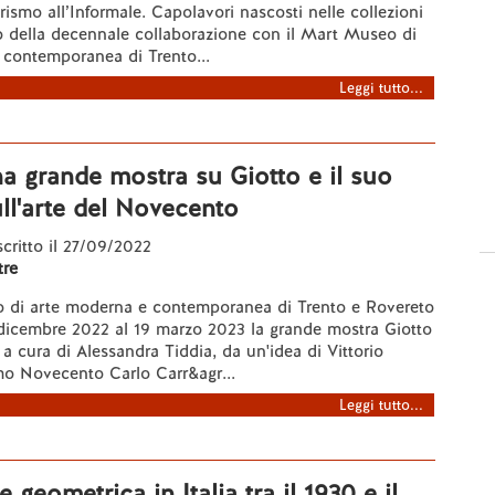
rismo all’Informale. Capolavori nascosti nelle collezioni
o della decennale collaborazione con il Mart Museo di
 contemporanea di Trento...
Leggi tutto...
a grande mostra su Giotto e il suo
ull'arte del Novecento
 scritto il 27/09/2022
re
o di arte moderna e contemporanea di Trento e Rovereto
 dicembre 2022 al 19 marzo 2023 la grande mostra Giotto
 a cura di Alessandra Tiddia, da un'idea di Vittorio
mo Novecento Carlo Carr&agr...
Leggi tutto...
e geometrica in Italia tra il 1930 e il