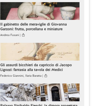
Il gabinetto delle meraviglie di Giovanna
Garzoni: frutta, porcellana e miniature
Andrea Fusani |
Gli assurdi bicchieri da capriccio di Jacopo
Ligozzi: fantasia alla tavola dei Medici
Federico Giannini, Ilaria Baratta |
Palazzo Sinibaldo Fieschi, la dimora progettata