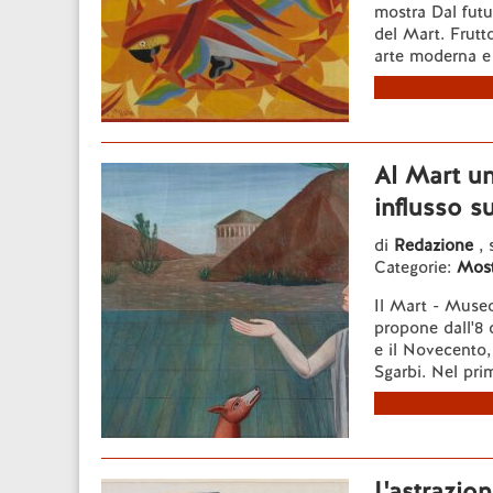
mostra Dal futu
del Mart. Frutt
arte moderna e
Al Mart un
influsso s
di
Redazione
,
Categorie:
Most
Il Mart - Muse
propone dall'8
e il Novecento,
Sgarbi. Nel pri
L'astrazion