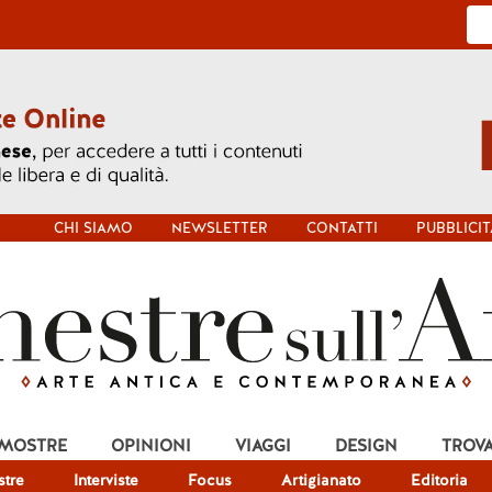
CHI SIAMO
NEWSLETTER
CONTATTI
PUBBLICIT
 MOSTRE
OPINIONI
VIAGGI
DESIGN
TROV
tre
Interviste
Focus
Artigianato
Editoria