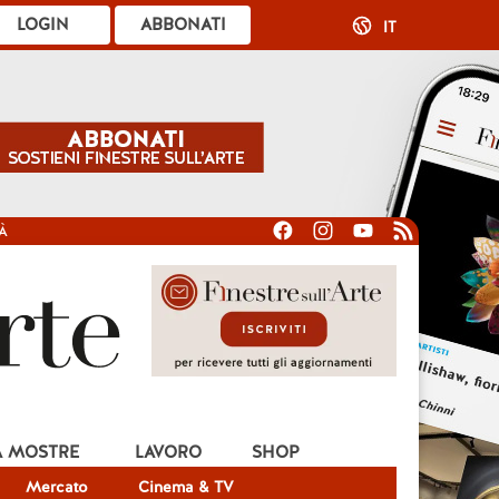
LOGIN
ABBONATI
IT
À
A MOSTRE
LAVORO
SHOP
Mercato
Cinema & TV