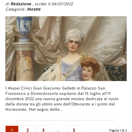
di
Redazione
, scritto il 06/07/2022
Categorie:
Mostre
I Musei Civici Gian Giacomo Galletti in Palazzo San
Francesco a Domodossola ospitano dal 15 luglio all'11
dicembre 2022 una nuova grande mostra dedicata al ruolo
della donna tra gli ultimi anni dell'Ottocento e i primi del
Novecento. Nel segno delle...
Leggi tutto...
...
1
2
3
3
Pagina 1 di 3