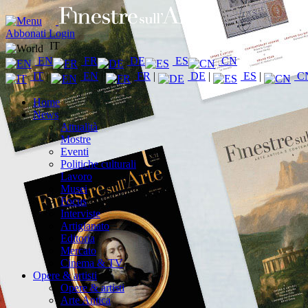
Abbonati
Login
IT
EN
FR
DE
ES
CN
IT
|
EN
|
FR
|
DE
|
ES
|
C
Home
News
Attualità
Mostre
Eventi
Politiche culturali
Lavoro
Musei
Focus
Interviste
Artigianato
Editoria
Mercato
Cinema & TV
Opere & artisti
Opere & artisti
Arte Antica