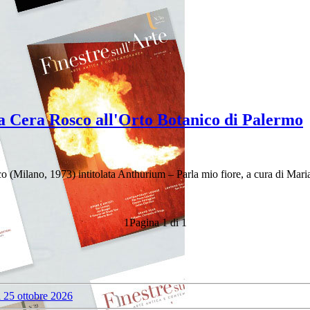
ana Cera Rosco all'Orto Botanico di Palermo
sco (Milano, 1973) intitolata Anthurium – Parla mio fiore, a cura di Mari
1
Pagina 1 di 1