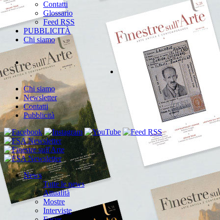
Contatti
Glossario
Feed RSS
PUBBLICITÀ
Chi siamo
Chi siamo
Newsletter
Contatti
Pubblicità
News
Tutte le news
Attualità
Mostre
Interviste
Focus