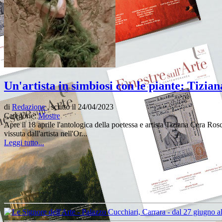
Un'artista in simbiosi con le piante: Tizi
di
Redazione
, scritto il 24/04/2023
Categorie:
Mostre
Apre il 18 aprile l'antologica della poetessa e artista Tiziana Cera Ro
vissuta dall'artista nell'Or...
Leggi tutto...