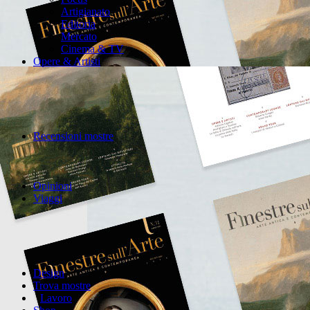
Artigianato
Editoria
Mercato
Cinema & TV
Opere & Artisti
Recensioni mostre
Opinioni
Viaggi
Design
Trova mostre
Lavoro