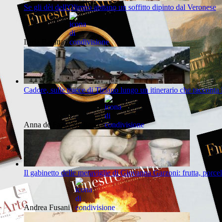
Se gli dèi dell'Olimpo abitano un soffitto dipinto dal Veronese
Ilaria Baratta |
Cadore, sulle tracce di Tiziano lungo un itinerario che racconta 
Anna de Fazio Siciliano |
Il gabinetto delle meraviglie di Giovanna Garzoni: frutta, porce
Andrea Fusani |