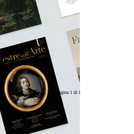
ll'Arte
1
Pagina 1 di 1