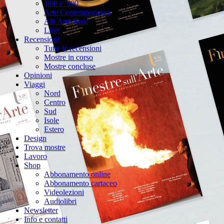
'800 e '900
Arte Contemporanea
AB Arte Base
Libri
Recensioni
Tutte le recensioni
Mostre in corso
Mostre concluse
Opinioni
Viaggi
Nord
Centro
Sud
Isole
Estero
Design
Trova mostre
Lavoro
Shop
Abbonamento online
Abbonamento cartaceo
Videolezioni
Audiolibri
Newsletter
Info e contatti