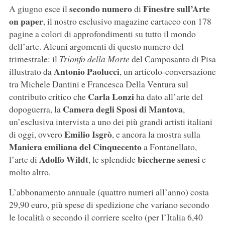
secondo numero
Finestre sull’Arte
A giugno esce il
di
on paper
, il nostro esclusivo magazine cartaceo con 178
pagine a colori di approfondimenti su tutto il mondo
dell’arte. Alcuni argomenti di questo numero del
trimestrale: il
Trionfo della Morte
del Camposanto di Pisa
Antonio Paolucci
illustrato da
, un articolo-conversazione
tra Michele Dantini e Francesca Della Ventura sul
Carla Lonzi
contributo critico che
ha dato all’arte del
Camera degli Sposi di Mantova
dopoguerra, la
,
un’esclusiva intervista a uno dei più grandi artisti italiani
Emilio Isgrò
di oggi, ovvero
, e ancora la mostra sulla
Maniera emiliana del Cinquecento
a Fontanellato,
Adolfo Wildt
biccherne senesi
l’arte di
, le splendide
e
molto altro.
L’abbonamento annuale (quattro numeri all’anno) costa
29,90 euro, più spese di spedizione che variano secondo
le località o secondo il corriere scelto (per l’Italia 6,40