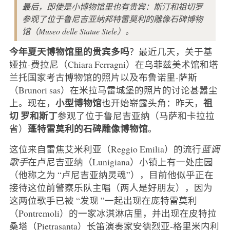
最后，即使是小博物馆里也有贵宾：斯汀和祖切罗
参观了位于鲁尼吉亚纳邦特雷莫利的雕像石碑博物
馆（Museo delle Statue Stele）。
今年夏天博物馆里的贵宾多吗
？最近几天，关于基
娅拉-费拉尼（Chiara Ferragni）在乌菲兹美术馆和塔
兰托国家考古博物馆的照片以及布鲁诺里-萨斯
（Brunori sas）在米拉马雷城堡的照片的讨论甚嚣尘
小型博物馆
祖
上。现在，
也开始崭露头角：昨天，
切
罗和斯丁
参观了位于鲁尼吉亚纳（马萨和卡拉拉
蓬特雷莫利的石碑雕像博物馆
省）
。
这位来自雷焦艾米利亚（Reggio Emilia）的流行
蓝调
歌手
在卢尼吉亚纳（Lunigiana）小镇上有一处庄园
（他称之为 “卢尼吉亚纳灵魂”），目前他似乎正在
接待这位前警察乐队主唱（两人是好朋友），因为
这两位歌手已被 “发现 ”一起出现在庞特雷莫利
（Pontremoli）的一家冰淇淋店里，并出现在皮特拉
桑塔（Pietrasanta）长笛演奏家安德烈亚-格里米内利