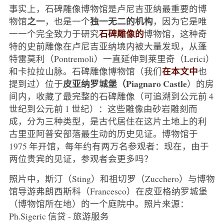
事实上，石碑雕像博物馆是卢尼吉亚纳最重要的博
之一
独一无二的机构
物馆
，也是一个
，因为它是唯
石碑雕像的
一一个完全致力于研究
博物馆，这种奇
特的史前雕像在卢尼吉亚纳境内被大量发现，从蓬
特雷莫利（Pontremoli）一直延伸到莱里奇（Lerici）
在本文中
和卡拉拉山脉。石碑雕像博物馆（我们
也
皮亚纳罗城堡（Piagnaro Castle
提到过）位于
）的房
间内，收藏了最完整的石碑雕像（可追溯到公元前 4
世纪到公元前 1 世纪）：这些雕像由砂岩雕刻而
成，分为三种类型，是古代居住在这片土地上的利
古里亚阿普安部落最生动的历史见证。博物馆于
1975 年开馆，每年约有两万名参观者：现在，由于
两位贵宾的见证，参观者会更多吗？
照片中，斯汀（Sting）和祖切罗（Zucchero）与博物
馆导游弗朗西斯科（Francesco）在皮亚格纳罗城堡
（博物馆所在地）的一个庭院中。照片来源：
Ph.Sigeric 信贷 - 旅游服务