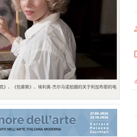
《巴洛克》、《包豪斯》、埃利奥-杰尔马诺拍摄的关于利加布耶的电