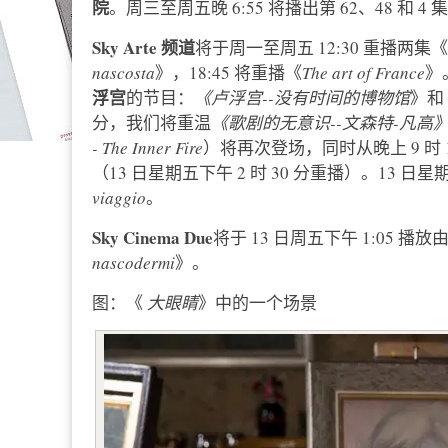
院
。周三至周五晚 6:55 将播出第 62、48 和 4 集
Sky Arte 频道
将于周一至周五 12:30 重播两集《
nascosta
》，18:45 将重播《
The art of France
》
浮宫
的节目：
《卢浮宫--没有时间的博物馆
》和
分，我们将重温
《歌剧的无意识--文森特-凡高
- The Inner Fire
）将再次登场，同时从晚上 9 时 
（13 日星期五下午 2 时 30 分重播）。13 日星期
viaggio
。
Sky Cinema Due
将于 13 日周五下午 1:05 播放
nascodermi
》。
图：《
大眼睛
》中的一个场景