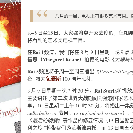
八月的一周，电视上有很多艺术节目。以下是 
日
8月9日至15
，大家都将离开家去度假，但如
将看到的艺术类电视节目。
Rai 1
在
频道，我们将在 8 月 9 日星期一晚 9 点 
基恩（Margaret Keane
）拍摄的电影《
大眼睛》（
Rai 5
频道将于周一至周三播出《
L’arte dell’ing
包豪斯
夜 "将为
100 周年献礼。
Rai Storia
8 月 9 日星期一晚 7 时 30 分，
将播放
第二次世界大战
主要讲述了
期间为拯救国家艺
事。10 日星期二上午 10 时 30 分，将播出一集题
nella
bellezza
"节目
。Le ragioni del restauro
），
《
最后的晚餐
》等作品的修复情况（13 日星期五下午
斯波莱托
利之旅 ”将带我们游览
，而 13 日周五