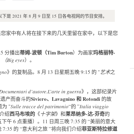
2021 年 8 月 9 日至 15 日各电视网的节目安排。
果您家中有人将在接下来的几天里留在家中，以下是您
蒂姆-波顿（Tim Burton
玛格丽特-
25 分播出
）为画家
Big eyes
）。
egno
》的复制品。8 月 13 日星期五晚 9:15 的 "
艺术
之
Documentari d’autore.L’arte in guerra
》，这部纪录片
Siviero、Lavagnino 和 Rotondi
术遗产而奋斗的
的故
为 "
Sulle tracce del patrimonio
“的 ”
Italia
viaggio
西马布埃的
莱昂纳多-达-芬奇
介绍
《
十字架
》和
的
 6 点重播）。11 日周三晚 7:35 的 “美丽的意大
菲亚斯特拉修道
晚 7:35 的 “意大利之旅 ”将向我们介绍