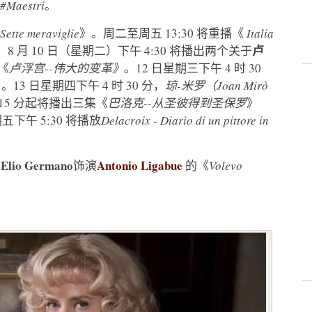
#Maestri
。
Sette meraviglie
》。周二至周五 13:30 将重播《
Italia
卢
。8 月 10 日（星期二）下午 4:30 将播出两个关于
《
卢浮宫--伟大的变革》
。12 日星期三下午 4 时 30
》
。13 日星期四下午 4 时 30 分，
琼-米罗（Joan Mirò
15 分起将播出三集《
巴洛克--从圣彼得到圣保罗
》
五下午 5:30 将播放
Delacroix - Diario di un pittore in
Elio Germano
Antonio Ligabue
由
饰演
的《
Volevo