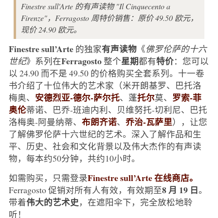
Finestre sull'Arte 的有声读物 "Il Cinquecento a
Firenze"，Ferragosto 周特价销售：原价 49.50 欧元，
现价 24.90 欧元。
Finestre sull’Arte
有声读物
的独家
《
佛罗伦萨的十六
Ferragosto
星期
特价
世纪
》系列在
整个
都有
：您可以
以 24.90 而不是 49.50 的价格购买全套系列。十一卷
书介绍了十位伟大的艺术家（米开朗基罗、巴托洛
安德烈亚-德尔-萨尔托
托尔
罗索-菲
梅奥、
、蓬
莫、
奥伦
蒂诺、巴乔-班迪内利、贝维努托-切利尼、巴托
布朗齐诺
乔治-瓦萨里
洛梅奥-阿曼纳蒂、
、
），让您
了解佛罗伦萨十六世纪的艺术。深入了解作品和生
平、历史、社会和文化背景以及伟大杰作的有声读
物，每本约50分钟，共约10小时。
Finestre sull’Arte 在线商店。
如需购买，只需登录
8 月 19 日
Ferragosto 促销对所有人有效，有效期至
。
伟大的艺术史
带着
，在遮阳伞下，完全放松地聆
听！