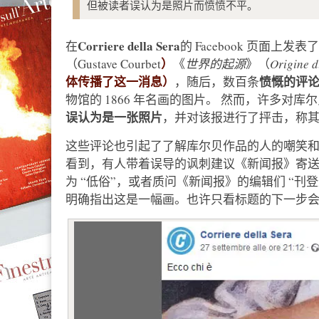
但被读者误认为是照片而愤愤不平。
Corriere della Sera
在
的 Facebook 页面上发表
）
（Gustave Courbet
《
世界的起源
》（
Origine 
体传播了这一消息）
愤慨的评
，随后，数百条
物馆的 1866 年名画的图片。 然而，许多对库
误认为是一张照片
，并对该报进行了抨击，称
这些评论也引起了了解库尔贝作品的人的嘲笑
看到，有人带着误导的讽刺建议《新闻报》寄
为 “低俗”，或者质问《新闻报》的编辑们 “刊
明确指出这是一幅画。也许只看标题的下一步