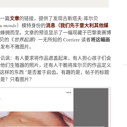
文章
了一篇
的链接，提供了发现古斯塔夫-库尔贝
消息（我们先于意大利其他媒
du monde
）模特身份的
论
蜂拥而至。文章的预览显示了一幅现藏于巴黎奥赛博
将这幅画
尔贝的《
世界起源
》一无所知的 Corriere 读者
其发布不雅图片。
和讥讽：有人要求将作品遮盖起来，有人担心孩子们会
送他们生殖器的照片，还有人干脆将库尔贝的作品定义
登这样的东西 ”是否羞于启齿。有趣的是，帖子的标题
会是？只看图片？